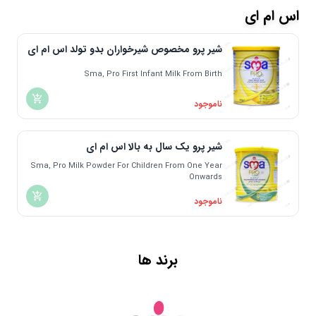
تحت لیسانس ایتالیا | Italy
اس ام ای
تحت لیسانس پرتغال | Portugal
تحت لیسانس فرانسه | France
شیر پرو مخصوص شیرخواران بدو تولد اس ام ای
تحت لیسانس بلژیک | Belgium
Sma, Pro First Infant Milk From Birth
تحت لیسانس کانادا | Canada
تحت لیسانس استرالیا | Australia
ناموجود
تحت لیسانس سوییس | Switzerland
تحت لیسانس انگلیس | England
شیر پرو یک سال به بالا اس ام ای
تحت لیسانس اسپانیا | Spain
Sma, Pro Milk Powder For Children From One Year
Onwards
تحت لیسانس اتریش | Austria
ناموجود
تحت لیسانس چک | Czech
سوئد | Sweden
هلند | Nederland
برند ها
لهستان | Poland
هند | India
تحت لیسانس ترکیه | Turkey