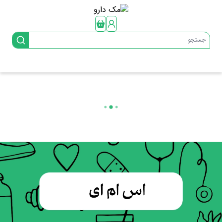
جستجو