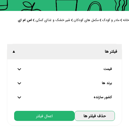
خانه
مادر و کودک
مکمل های کودکان
شیر خشک و غذای کمکی
اس ام ای
فیلتر ها
▲
قیمت
از
44,000
تا
44,000
تومان
برند ها
پایین ترین
بالاترین
کشور سازنده
اس ام ای | SMA
تحت لیسانس کره جنوبی | South Korea
حذف فیلتر ها
اعمال فیلتر
تحت لیسانس آلمان | Germany