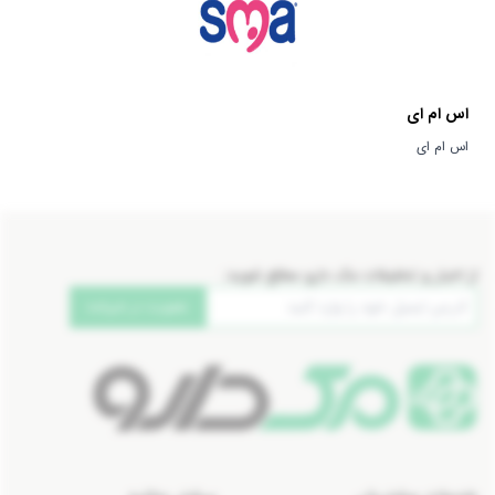
ایران | Iran
آفریقای جنوبی | South Of Africa
تحت لیسانس ایرلند | Ireland
ژاپن | Japan
اس ام ای
تحت لیسانس آمریکا | America
اس ام ای
تایوان | Taiwan
ویتنام
چین | China
مکزیک | Mexico
از اخبار و تخفیفات مک دارو مطلع شوید:
ویتنام | Vietnam
عضویت در خبرنامه
اندونزی | Indonesia
دانمارک | Denmark
مالزی | Malaysia
یونان | Greece