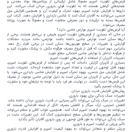
قرص‌های تقویت اسپرم معمولاً شامل ترکیباتی از ویتامین‌ها، مواد معدنی و
عصاره‌های گیاهی هستند که به تقویت قوای باروری مردان کمک می‌کنند. این
داروها با افزایش تولید اسپرم، بهبود تحرک و کیفیت آن، و همچنین افزایش میل
جنسی، می‌توانند به آقایان کمک کنند تا شانس بارداری را افزایش دهند. اثرات این
قرص‌ها بسته به ترکیبات و دوز مصرفی متفاوت است و معمولاً به صورت روزانه
مصرف می‌شوند.
آیا قرص‌های تقویت اسپرم عوارض جانبی دارند؟
در حالی که بسیاری از قرص‌های تقویت اسپرم طبیعی و بی‌خطر هستند، برخی از
آن‌ها ممکن است عوارض جانبی داشته باشند. عوارضی مانند سردرد، مشکلات
گوارشی و تغییرات در سطح هورمون‌ها ممکن است در برخی افراد رخ دهد.
بنابراین، مهم است که قبل از شروع مصرف هرگونه مکمل، با پزشک مشورت کنید و
از هرگونه تداخل یا عوارض جانبی احتمالی مطلع شوید.
تجربیات کاربران از استفاده از قرص‌های تقویت اسپرم
بسیاری از کاربران گزارش داده‌اند که پس از استفاده از قرص‌های تقویت اسپرم،
بهبود قابل توجهی در کیفیت و تعداد اسپرم خود مشاهده کرده‌اند. تجربیات مثبت
شامل افزایش میل جنسی، بهبود تحرک اسپرم و افزایش شانس بارداری می‌شود. با
این حال، برخی از کاربران نیز ممکن است به دلیل عوارض جانبی موجود، از مصرف
این قرص‌ها دست بکشند. در نهایت، هر فرد باید با توجه به نیازهای خود و مشورت
با پزشک تصمیم بگیرد.
روش‌های افزایش قدرت باروری مردان
تغییرات سبک زندگی برای بهبود باروری
تغییرات در سبک زندگی می‌تواند تأثیر بسزایی در قدرت باروری مردان داشته باشد.
کاهش استرس، ترک سیگار و کاهش مصرف الکل از جمله اقداماتی هستند که
می‌توانند به بهبود کیفیت اسپرم کمک کنند. همچنین، خواب کافی و منظم می‌تواند
به تنظیم هورمون‌ها و افزایش سطح تستوسترون کمک کند. این تغییرات مثبت در
سبک زندگی می‌تواند به طور قابل توجهی بر روی باروری آقایان تأثیر بگذارد.
تأثیر ورزش بر کیفیت اسپرم و باروری
ورزش منظم و متعادل می‌تواند به بهبود کیفیت اسپرم و افزایش قدرت باروری