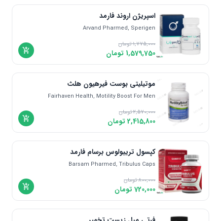
اندونزی | Indonesia
اسپریژن اروند فارمد
دانمارک | Denmark
Arvand Pharmed, Sperigen
مالزی | Malaysia
یونان | Greece
1,775,000
تومان
1,579,750
تومان
موتیلیتی بوست فیرهیون هلث
Fairhaven Health, Motility Boost For Men
2,570,000
تومان
2,415,800
تومان
کپسول تریبولوس برسام فارمد
Barsam Pharmed, Tribulus Caps
800,000
تومان
720,000
تومان
فرتی میل زیست تخمیر