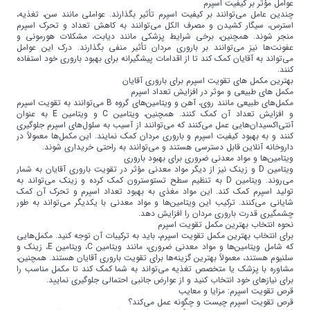
عوامل مؤثر بر کیفیت اسپرم
چندین عامل می‌توانند بر کیفیت اسپرم تأثیر بگذارند. عواملی مانند سن، تغذیه،
استرس، سیگار کشیدن و مصرف الکل می‌توانند به کاهش تعداد و تحرک اسپرم
منجر شوند. همچنین، برخی شرایط پزشکی مانند دیابت، مشکلات هورمونی و
عفونت‌ها نیز می‌توانند بر باروری مردان تأثیر منفی بگذارند. درک این عوامل
می‌تواند به آقایان کمک کند تا از اقدامات پیشگیرانه برای بهبود باروری خود استفاده
کنند.
بهترین مکمل های تقویت اسپرم برای باروری آقایان
مکمل های طبیعی و موثر در افزایش تعداد اسپرم
مکمل‌های طبیعی مانند روی، آهن و ویتامین‌های گروه B می‌توانند به تقویت اسپرم
و افزایش تعداد آن کمک کنند. همچنین، ویتامین C و ویتامین E به عنوان
آنتی‌اکسیدان‌هایی عمل می‌کنند که می‌توانند از آسیب به سلول‌های اسپرم جلوگیری
کنند و به بهبود کیفیت اسپرم و باروری مردان کمک نمایند. این مکمل‌ها معمولاً در
داروخانه آنلاین قابل دسترسی هستند و می‌توانند به راحتی خریداری شوند.
ویتامین‌ها و مواد معدنی ضروری برای بهبود باروری
ویتامین D و زینک نیز از دیگر مواد معدنی مؤثر در تقویت باروری آقایان به شمار
می‌روند. ویتامین D به تنظیم سطح تستوسترون کمک کرده و زینک می‌تواند به
تولید اسپرم کمک کند. این مواد مغذی به بهبود تعداد اسپرم و تحرک آن کمک
شایانی می‌کنند. ترکیب این ویتامین‌ها و مواد معدنی با یکدیگر می‌تواند به طور
چشمگیری قدرت باروری مردان را افزایش دهد.
نحوه انتخاب بهترین مکمل تقویت اسپرم
برای انتخاب بهترین مکمل تقویت اسپرم، باید به ترکیبات آن توجه کنید. مکمل‌هایی
که شامل ویتامین‌ها و مواد معدنی ضروری، مانند ویتامین C، ویتامین E، زینک و
سلنیوم هستند، معمولاً بهترین گزینه‌ها برای تقویت باروری آقایان هستند. همچنین،
مشاوره با پزشک یا متخصص تغذیه می‌تواند به شما کمک کند تا مکمل مناسب را
برای نیازهای خود انتخاب کنید و از عوارض جانبی احتمالی جلوگیری نمایید.
قرص تقویت اسپرم: مزایا و معایب
قرص تقویت اسپرم چیست و چگونه عمل می‌کند؟