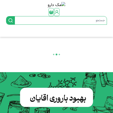
جستجو