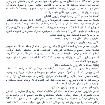
مردان کمک کند. فعالیت‌های بدنی منظم به بهبود جریان خون و کاهش چربی‌های
اضافی بدن کمک می‌کند که می‌تواند به افزایش تولید اسپرم و بهبود تحرک آن
منجر شود. همچنین، ورزش می‌تواند به کاهش استرس و بهبود روحیه کمک کند که
این نیز می‌تواند بر روی باروری تأثیر مثبت بگذارد.
تغذیه مناسب و تأثیر آن بر تقویت باروری آقایان
تغذیه مناسب نقش بسیار مهمی در تقویت باروری آقایان دارد. مصرف مواد غذایی
غنی از ویتامین‌ها، مواد معدنی و آنتی‌اکسیدان‌ها می‌تواند به بهبود کیفیت اسپرم و
افزایش تعداد آن کمک کند. میوه‌ها و سبزیجات تازه، غلات کامل، و پروتئین‌های کم
چرب باید در رژیم غذایی گنجانده شوند. همچنین، مصرف مکمل‌های تقویت اسپرم
می‌تواند به بهبود عملکرد باروری کمک نماید.
ناباروری مردان: علل و درمان‌های موجود
دلایل رایج ناباروری در مردان
ناباروری مردان ممکن است ناشی از چندین عامل باشد، از جمله تعداد کم اسپرم،
کیفیت پایین اسپرم و مشکلات هورمونی. همچنین، عوامل محیطی مانند آلودگی،
گرما و استفاده از برخی داروها نیز می‌توانند بر باروری مردان تأثیر منفی بگذارند.
شناسایی این دلایل می‌تواند به مردان کمک کند تا اقدامات لازم را برای بهبود
باروری خود انجام دهند.
چگونه می‌توان ناباروری را تشخیص داد؟
تشخیص ناباروری در مردان معمولاً با آزمایشات پزشکی آغاز می‌شود. آزمایشات
شامل بررسی تعداد و تحرک اسپرم، سطح هورمون‌ها و معاینه فیزیکی می‌شود.
پزشک ممکن است علاوه بر آزمایشات، سوابق پزشکی و سبک زندگی فرد را نیز
بررسی کند تا علل ناباروری را شناسایی کند. این اطلاعات به پزشک کمک می‌کند تا
بهترین درمان را برای هر فرد انتخاب کند.
روش‌های درمانی برای بهبود باروری مردان
درمان ناباروری مردان بسته به علت آن متفاوت است. برخی از روش‌های درمانی
شامل تغییرات در سبک زندگی، مصرف مکمل‌های تقویت اسپرم، و در برخی موارد،
درمان‌های پزشکی و جراحی می‌شود. همچنین، روش‌های مدرن باروری مانند IVF
(لقاح مصنوعی) نیز می‌توانند به مردانی که با ناباروری مواجه هستند کمک کنند.