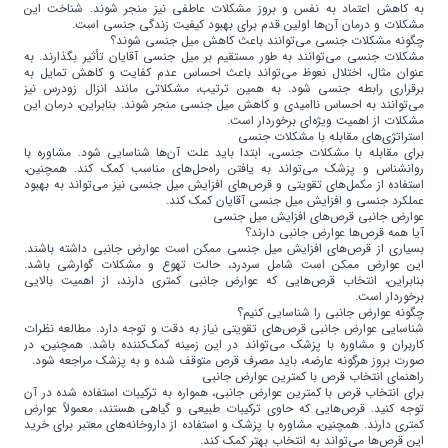
به کاهش اعتماد به نفس و بروز مشکلات عاطفی نیز منجر شوند. شناخت این
مشکلات و درمان آن‌ها اولین قدم برای بهبود کیفیت زندگی جنسی است.
چگونه مشکلات جنسی می‌توانند باعث کاهش میل جنسی شوند؟
مشکلات جنسی می‌توانند به طور مستقیم بر میل جنسی آقایان تأثیر بگذارند. به
عنوان مثال، اختلال نعوظ می‌تواند باعث احساس عدم کفایت و کاهش تمایل به
برقراری رابطه جنسی شود. به همین ترتیب، مشکلاتی مانند انزال زودرس نیز
می‌توانند به احساس ناامیدی و کاهش میل جنسی منجر شوند. بنابراین، درمان این
مشکلات از اهمیت ویژه‌ای برخوردار است.
استراتژی‌های مقابله با مشکلات جنسی
برای مقابله با مشکلات جنسی، ابتدا باید علت آن‌ها شناسایی شود. مشاوره با
روانشناس و پزشک می‌تواند به یافتن راه‌حل‌های مناسب کمک کند. همچنین،
استفاده از مکمل‌های تقویتی و قرص‌های افزایش میل جنسی نیز می‌تواند به بهبود
عملکرد جنسی و افزایش میل جنسی آقایان کمک کند.
عوارض جانبی قرص‌های افزایش میل جنسی
آیا همه قرص‌ها عوارض جانبی دارند؟
بسیاری از قرص‌های افزایش میل جنسی ممکن است عوارض جانبی داشته باشند.
این عوارض ممکن است شامل سردرد، حالت تهوع و مشکلات گوارشی باشد.
بنابراین، انتخاب قرص‌هایی که عوارض جانبی کمتری دارند، از اهمیت بالایی
برخوردار است.
چگونه عوارض جانبی را شناسایی کنیم؟
شناسایی عوارض جانبی قرص‌های تقویتی نیاز به دقت و توجه دارد. مطالعه نظرات
کاربران و مشاوره با پزشک می‌تواند در این زمینه کمک‌کننده باشد. همچنین، در
صورت بروز هرگونه عارضه، باید مصرف قرص متوقف شده و به پزشک مراجعه شود.
راهنمای انتخاب قرص با کمترین عوارض جانبی
برای انتخاب قرص با کمترین عوارض جانبی، همواره به ترکیبات استفاده شده در آن
توجه کنید. قرص‌هایی که حاوی ترکیبات طبیعی و گیاهی هستند، معمولاً عوارض
کمتری دارند. همچنین، مشاوره با پزشک و استفاده از داروخانه‌های معتبر برای خرید
این قرص‌ها می‌تواند به انتخاب بهتر کمک کند.