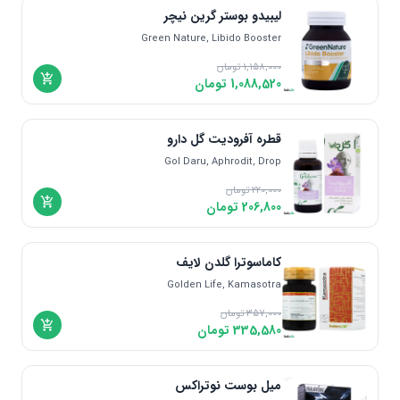
لیبیدو بوستر گرین نیچر
Green Nature, Libido Booster
1,158,000
تومان
1,088,520
تومان
قطره آفرودیت گل دارو
Gol Daru, Aphrodit, Drop
220,000
تومان
206,800
تومان
کاماسوترا گلدن لایف
Golden Life, Kamasotra
357,000
تومان
335,580
تومان
میل بوست نوتراکس