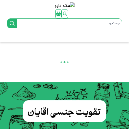
جستجو