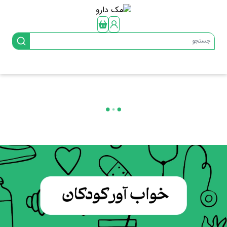
جستجو