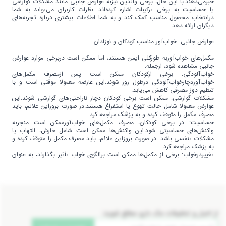
خبرمی‌دهند.با این حال، برخی والدین نیزبه عوارض جانبی مانند مشکلات گوارشی
یا حساسیت به برخی ترکیبات اشاره کرده‌اند. نظرات کاربران می‌تواند به شما
درانتخاب محصول مناسب کمک کند و به شما اطلاعات بیشتری درباره تجربه‌های
دیگران ارائه دهد.
عوارض جانبی خواب‌آور مناسب کودکان و نوزادان
مکمل‌های خواب‌آوربه طورکلی ایمن هستند، اما ممکن است دربرخی موارد عوارض
جانبی مشاهده شود، ازجمله:
خواب‌آلودگی: برخی ازکودکان ممکن است پس ازمصرف مکمل‌های
خواب‌آوردچارخواب‌آلودگی درطول روز شوند.این عارضه معمولا موقتی است و با
تنظیم دوز مصرفی کاهش می‌یابد.
مشکلات گوارشی: ممکن است برخی کودکان دچار ناراحتی‌های گوارشی شوند.این
عوارض معمولا شامل حالت تهوع یا استفراغ هستند.در صورت بروزاین علائم، باید
مصرف مکمل را متوقف کرده و به پزشک مراجعه کرد.
حساسیت: در برخی کودکان، مصرف مکمل‌های خواب‌آورممکن است منجربه
واکنش‌های حساسیتی شود.این واکنش‌ها ممکن است شامل خارش، التهاب یا
مشکلات تنفسی باشد. در صورت بروزاین علائم، باید مصرف مکمل را متوقف کرده و
به پزشک مراجعه کرد.
تغییردرخواب: برخی از مکمل‌ها ممکن است برالگوی خواب تأثیر بگذارند، به عنوان
مثال، مصرف مکمل‌های حاوی ملاتونین ممکن است به تغییردرزمان خواب کودک
منجر شود، درصورت بروز مشکلات خواب، باید به پزشک مراجعه کرد.
از اخبار و تخفیفات مک دارو مطلع شوید: