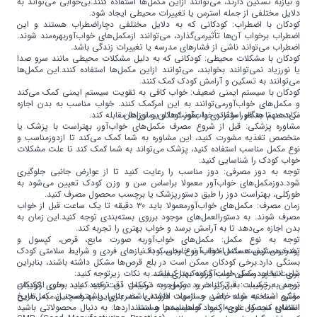
و نیازبه تسکین دارند، می‌توانند ازاین مکمل‌ها استفاده کنند.بی‌خوابی می‌تواند به
دلایل مختلفی از جمله استرس یا تغییرات محیطی ایجاد شود.
کودکان با اضطراب: کودکانی که به دلایل مختلفی دچاراضطراب هستند و این
اضطراب برخواب آن‌ها تأثیرمی‌گذارد، می‌توانند ازمکمل‌های خواب‌آوربهره‌مند شوند.
اضطراب می‌تواند ناشی از فشارهای مدرسه یا تغییرات زندگی باشد.
کودکان با مشکلات محیطی: کودکانی که به دلیل مشکلات محیطی مانند سرو صدا
یا نورزیاد نمی‌توانند بخوابند، می‌توانند ازاین مکمل‌ها استفاده کنند.این مکمل‌ها
می‌توانند به تسکین و آرامش کودک کمک کنند.
کودکان با سیستم ایمنی ضعیف: خواب کافی به تقویت سیستم ایمنی کمک می‌کند
و مکمل‌های خواب‌آورمی‌توانند به این امرکمک کنند. خواب مناسب به بدن اجازه
نکات مهم هنگام استفاده خواب‌آور کودکان و نوزادان
می‌دهد تا به طور مؤثرتری با عفونت‌ها و بیماری‌ها مقابله کند.
مشاوره پزشکی: قبل از شروع مصرف مکمل‌های خواب‌آور، بهتراست با پزشک یا
متخصص تغذیه مشورت کنید، این مشاوره به شما کمک می‌کند تا ازدوزمناسب و
نوع مکمل مناسب استفاده کنید، پزشک می‌تواند به شما کمک کند تا علت مشکلات
خواب کودک را شناسایی کنید.
توجه به دوز مصرفی: دوز مناسب را رعایت کنید تا از عوارض جانبی جلوگیری
شود.دوزمکمل‌های خواب‌آور معمولا براساس سن و وزن کودک تعیین می‌شود به
طورکلی، بهتراست دوز را طبق دستورپزشک یا برچسب محصول مصرف کنید.
زمان مصرف: مکمل‌های خواب‌آورمعمولا باید ۳۰ دقیقه تا یک ساعت قبل از خواب
مصرف شوند. به دستورالعمل‌های موجود برروی بسته‌بندی توجه کنید.این زمان به
بدن اجازه می‌دهد تا به آرامش برسد و خواب بهتری را تجربه کند.
توجه به نوع مکمل: مکمل‌های خواب‌آوربه صورت مایع، قرص، کپسول و
تشخیص کیفیت مکمل خواب‌آور خارجی کودک
پودردردسترس هستند.انتخاب نوع مناسب به نیازهای فردی و شرایط سلامتی کودک
بستگی دارد.برخی کودکان ممکن است در بلع قرص‌ها مشکل داشته باشند، بنابراین
شربت یا پودرممکن است گزینه بهتری باشد.
برای انتخاب مکمل خواب‌آورکودک با کیفیت، به نکات زیرتوجه کنید:
توجه به ترکیبات: قبل از خرید مکمل، به ترکیبات آن توجه کنید. برخی ازکودکان
بررسی برچسب: به ترکیبات و دوزموجود درمکمل دقت کنید. باید حاوی ترکیبات
ممکن است به مواد خاصی حساسیت داشته باشند، بنابراین بهتراست از مکمل‌هایی
مؤثرو شناخته شده باشد و ازمواد افزودنی مضرعاری باشد.همچنین، به تاریخ
استفاده کنید که عاری از مواد حساسیت‌زا هستند.
انقضای محصول توجه کنید. گواهینامه‌ها و استانداردها: به دنبال محصولاتی باشید