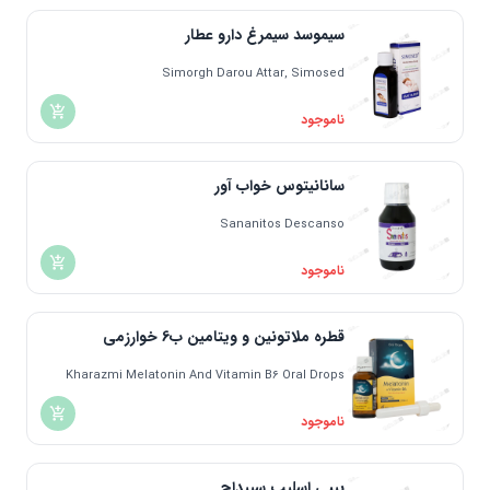
اندونزی | Indonesia
سیموسد سیمرغ دارو عطار
دانمارک | Denmark
مالزی | Malaysia
Simorgh Darou Attar, Simosed
یونان | Greece
ناموجود
سانانیتوس خواب آور
Sananitos Descanso
ناموجود
قطره ملاتونین و ویتامین ب6 خوارزمی
Kharazmi Melatonin And Vitamin B۶ Oral Drops
ناموجود
بیبی اسلیپ سپیداج