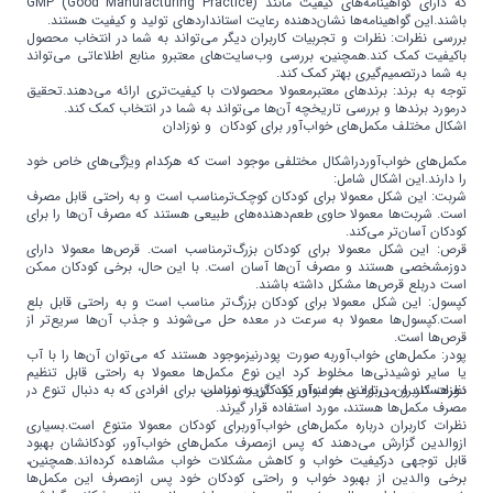
که دارای گواهینامه‌های کیفیت مانند (GMP (Good Manufacturing Practice
باشند.این گواهینامه‌ها نشان‌دهنده رعایت استانداردهای تولید و کیفیت هستند.
بررسی نظرات: نظرات و تجربیات کاربران دیگر می‌تواند به شما در انتخاب محصول
باکیفیت کمک کند.همچنین، بررسی وب‌سایت‌های معتبرو منابع اطلاعاتی می‌تواند
به شما درتصمیم‌گیری بهتر کمک کند.
توجه به برند: برندهای معتبرمعمولا محصولات با کیفیت‌تری ارائه می‌دهند.تحقیق
درمورد برندها و بررسی تاریخچه آن‌ها می‌تواند به شما در انتخاب کمک کند.
اشکال مختلف مکمل‌های خواب‌آور برای کودکان و نوزادان
مکمل‌های خواب‌آوردراشکال مختلفی موجود است که هرکدام ویژگی‌های خاص خود
را دارند.این اشکال شامل:
شربت: این شکل معمولا برای کودکان کوچک‌ترمناسب است و به راحتی قابل مصرف
است. شربت‌ها معمولا حاوی طعم‌دهنده‌های طبیعی هستند که مصرف آن‌ها را برای
کودکان آسان‌تر می‌کند.
قرص: این شکل معمولا برای کودکان بزرگ‌ترمناسب است. قرص‌ها معمولا دارای
دوزمشخصی هستند و مصرف آن‌ها آسان است. با این حال، برخی کودکان ممکن
است دربلع قرص‌ها مشکل داشته باشند.
کپسول: این شکل معمولا برای کودکان بزرگ‌تر مناسب است و به راحتی قابل بلع
است.کپسول‌ها معمولا به سرعت در معده حل می‌شوند و جذب آن‌ها سریع‌تر از
قرص‌ها است.
پودر: مکمل‌های خواب‌آوربه صورت پودرنیزموجود هستند که می‌توان آن‌ها را با آب
یا سایر نوشیدنی‌ها مخلوط کرد این نوع مکمل‌ها معمولا به راحتی قابل تنظیم
نظرات کاربران درباره ی خواب‌آور کودکان و نوزادان
دوزهستند و می‌توانند به عنوان یک گزینه مناسب برای افرادی که به دنبال تنوع در
مصرف مکمل‌ها هستند، مورد استفاده قرار گیرند.
نظرات کاربران درباره مکمل‌های خواب‌آوربرای کودکان معمولا متنوع است.بسیاری
ازوالدین گزارش می‌دهند که پس ازمصرف مکمل‌های خواب‌آور، کودکانشان بهبود
قابل توجهی درکیفیت خواب و کاهش مشکلات خواب مشاهده کرده‌اند.همچنین،
برخی والدین از بهبود خواب و راحتی کودکان خود پس ازمصرف این مکمل‌ها