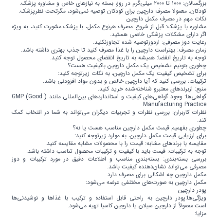
بزرگسالان: ۱۰۰۰ تا ۲۰۰۰ میلی‌گرم در روز، بسته به نیازهای خاص و مشاوره پزشک.
کودکان: معمولا مصرف دارچین برای کودکان توصیه نمی‌شود، مگرتحت نظرپزشک.
نکات مهم در مصرف مکمل دارچین
مشاوره با پزشک: قبل از شروع مصرف هرنوع مکمل، با پزشک مشورت کنید، به ویژه
اگر دارای مشکلات پزشکی خاصی هستید.
رعایت دوز مصرفی: ازدوزتوصیه شده تجاوزنکنید.
زمان مصرف: بهتراست دارچین را با غذا مصرف کنید تا جذب بهتری داشته باشد.
توجه به تاریخ انقضا: همیشه به تاریخ انقضای محصول توجه کنید.
چطوری بتونیم تشخیص یک مکمل دارچین باکیفیت هست؟
برای تشخیص کیفیت یک مکمل دارچین، به نکات زیرتوجه کنید:
ترکیبات: بررسی کنید که آیا دارچین خالص و بدون مواد افزودنی باشد.
منبع: ازبرندهای معتبرو شناخته‌شده خرید کنید.
گواهی‌ها: وجود گواهی‌های کیفیت و استانداردهای بین‌المللی مانند ( GMP (Good
Manufacturing Practice
نظرات کاربران: بررسی نظرات و تجربیات دیگران می‌تواند به شما در انتخاب کمک
کند.
چطوری بفهمیم قیمت مکمل دارچین مناسب هست یا نه؟
برای ارزیابی قیمت مکمل دارچین، به موارد زیرتوجه کنید:
مقایسه با برندهای مشابه: قیمت را با محصولات مشابه مقایسه کنید.
توجه به ترکیبات: قیمت باید با کیفیت و ترکیبات محصول تناسب داشته باشد.
بررسی بسته‌بندی: بسته‌بندی مناسب و اطلاعات دقیق در مورد ترکیبات و دوز
مصرفی می‌تواند نشان‌دهنده کیفیت باشد.
مکمل دارچین چه اشکالی برای مصرف دارد
مکمل دارچین به صورت‌های مختلفی عرضه می‌شود:
پودر دارچین
ویژگی‌ها:پودر دارچین به راحتی قابل استفاده و ترکیب با غذاها و نوشیدنی‌ها
است.معمولاً از دارچین سیلان یا دارچین کاسیا تهیه می‌شود.
مزایا: