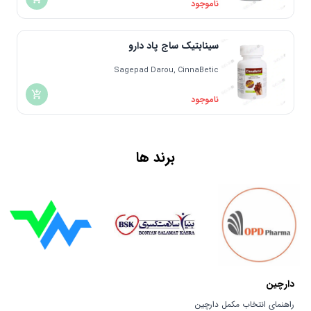
ناموجود
تحت لیسانس چک | Czech
سوئد | Sweden
هلند | Nederland
سینابتیک ساج پاد دارو
لهستان | Poland
Sagepad Darou, CinnaBetic
هند | India
ناموجود
تحت لیسانس ترکیه | Turkey
ایران | Iran
آفریقای جنوبی | South Of Africa
برند ها
تحت لیسانس ایرلند | Ireland
ژاپن | Japan
تحت لیسانس آمریکا | America
تایوان | Taiwan
ویتنام
چین | China
مکزیک | Mexico
دارچین
ویتنام | Vietnam
راهنمای انتخاب مکمل دارچین