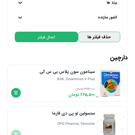
از
74,000
تا
295,000
تومان
برند ها
پایین ترین
بالاترین
کشور سازنده
او پی دی فارما | OPD Pharma
تحت لیسانس کره جنوبی | South Korea
حذف فیلتر ها
اعمال فیلتر
بی اس کی | BSK
تحت لیسانس آلمان | Germany
ساج پاد دارو | Sagepad Darou
تحت لیسانس ایتالیا | Italy
دارچین
تحت لیسانس پرتغال | Portugal
تحت لیسانس فرانسه | France
سینامون سون پلاس بی س کی
تحت لیسانس بلژیک | Belgium
BSK, Cinammon 7 Plus
تحت لیسانس کانادا | Canada
295,000
تومان
265,500
تومان
تحت لیسانس استرالیا | Australia
تحت لیسانس سوییس | Switzerland
تحت لیسانس انگلیس | England
سنسولین او پی دی فارما
تحت لیسانس اسپانیا | Spain
OPD Pharma, Sensolin
تحت لیسانس اتریش | Austria