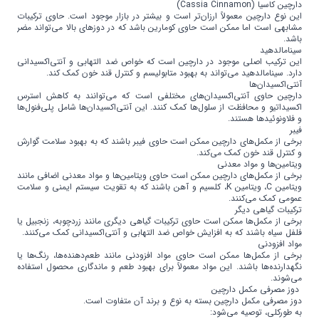
دارچین کاسیا (Cassia Cinnamon)
این نوع دارچین معمولاً ارزان‌تر است و بیشتر در بازار موجود است. حاوی ترکیبات
مشابهی است اما ممکن است حاوی کومارین باشد که در دوزهای بالا می‌تواند مضر
باشد.
سینامالدهید
این ترکیب اصلی موجود در دارچین است که خواص ضد التهابی و آنتی‌اکسیدانی
دارد. سینامالدهید می‌تواند به بهبود متابولیسم و کنترل قند خون کمک کند.
آنتی‌اکسیدان‌ها
دارچین حاوی آنتی‌اکسیدان‌های مختلفی است که می‌توانند به کاهش استرس
اکسیداتیو و محافظت از سلول‌ها کمک کنند. این آنتی‌اکسیدان‌ها شامل پلی‌فنول‌ها
و فلاونوئیدها هستند.
فیبر
برخی از مکمل‌های دارچین ممکن است حاوی فیبر باشند که به بهبود سلامت گوارش
و کنترل قند خون کمک می‌کند.
ویتامین‌ها و مواد معدنی
برخی از مکمل‌های دارچین ممکن است حاوی ویتامین‌ها و مواد معدنی اضافی مانند
ویتامین C، ویتامین K، کلسیم و آهن باشند که به تقویت سیستم ایمنی و سلامت
عمومی کمک می‌کنند.
ترکیبات گیاهی دیگر
برخی از مکمل‌ها ممکن است حاوی ترکیبات گیاهی دیگری مانند زردچوبه، زنجبیل یا
فلفل سیاه باشند که به افزایش خواص ضد التهابی و آنتی‌اکسیدانی کمک می‌کنند.
مواد افزودنی
برخی از مکمل‌ها ممکن است حاوی مواد افزودنی مانند طعم‌دهنده‌ها، رنگ‌ها یا
نگهدارنده‌ها باشند. این مواد معمولاً برای بهبود طعم و ماندگاری محصول استفاده
می‌شوند.
دوز مصرفی مکمل دارچین
دوز مصرفی مکمل دارچین بسته به نوع و برند آن متفاوت است.
به طورکلی، توصیه می‌شود: