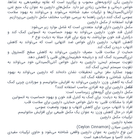
اندونزی | Indonesia
دارچین یکی ازادویه‌های محبوب و پرکاربرد است که علاوه برطعم‌دهی به غذاها،
خواص درمانی و سلامتی زیادی نیز دارد. مکمل‌های دارچین به عنوان یک منبع غنی
دانمارک | Denmark
ازآنتی‌اکسیدان‌ها و ترکیبات مفید شناخته می‌شوند و می‌توانند به بهبود سلامت
عمومی کمک کنند.دراین راهنما به بررسی جوانب مختلف مکمل دارچین می‌پردازیم.
مالزی | Malaysia
فواید استفاده از مکمل دارچین
مکمل دارچین دارای فواید متعددی است که شامل موارد زیر می‌شود:
یونان | Greece
کنترل قند خون: دارچین می‌تواند به بهبود حساسیت به انسولین کمک کند و
درکنترل قند خون موثرباشد، به ویژه برای افراد مبتلا به دیابت نوع ۲.
کاهش التهاب: دارچین دارای خواص ضد التهابی است که می‌تواند به کاهش
التهاب دربدن کمک کند.
حمایت از سلامت قلب: مصرف دارچین می‌تواند به کاهش سطح کلسترول و
تری‌گلیسیرید کمک کند و درنتیجه خطربیماری‌های قلبی را کاهش دهد.
تقویت سیستم ایمنی: دارچین به دلیل خواص آنتی‌اکسیدانی خود می‌تواند به
تقویت سیستم ایمنی کمک کند.
بهبود عملکرد مغز: برخی تحقیقات نشان داده‌اند که دارچین می‌تواند به بهبود
عملکرد شناختی و حافظه کمک کند.
کمک به کاهش وزن: دارچین می‌تواند به افزایش متابولیسم و سوزاندن چربی کمک
کند.
مکمل دارچین برای چه افرادی مناسب استفاده کنند؟
مکمل دارچین برای گروه‌های زیرمناسب است:
افراد مبتلا به دیابت: برای کمک به کنترل قند خون و بهبود حساسیت به انسولین.
افراد با مشکلات قلبی: به دلیل خواص حمایتی دارچین برای سلامت قلب.
افراد با التهاب مزمن: برای کاهش التهاب و بهبود وضعیت عمومی.
افراد در حال کاهش وزن: به عنوان یک مکمل طبیعی برای افزایش متابولیسم.
ترکیبات مکمل دارچین
عصاره دارچین
دارچین سیلان (Ceylon Cinnamon)
این نوع دارچین به عنوان دارچین واقعی شناخته می‌شود و حاوی ترکیبات مفیدی
.مانند کاسیا و سینامالدهید است