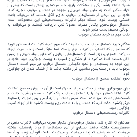
با وجود تمام مزایایی که دستمال مرطوب دارد، استفاده از آن می‌تواند معایبی نیز به
همراه داشته باشد. یکی از مشکلات رایج، حساسیت‌های پوستی است که برخی از
افراد ممکن است به دلیل مواد شیمیایی موجود در دستمال مرطوب تجربه کنند.
علاوه بر این، برخی از دستمال‌های مرطوب حاوی الکل هستند که می‌تواند باعث
خشکی پوست شود. مسئله دیگر، تاثیرات زیست‌محیطی این محصولات است.
دستمال مرطوب‌های یک‌بار مصرف معمولاً قابل بازیافت نیستند و می‌توانند به
آلودگی محیط‌زیست منجر شوند.
نکات مهم در خرید دستمال مرطوب
هنگام خرید دستمال مرطوب، باید به چند نکته مهم توجه کنید. ابتدا، مطمئن شوید
که محصولی که انتخاب می‌کنید با نوع پوست شما سازگار است و حساسیت ایجاد
نمی‌کند. همچنین، بهتر است از دستمال‌های مرطوبی که حاوی مواد طبیعی و بدون
الکل هستند استفاده کنید تا از خشکی و آسیب به پوست جلوگیری شود. علاوه بر
این، توجه به بسته‌بندی و نحوه نگهداری دستمال مرطوب نیز مهم است. دستمال
مرطوب باید در بسته‌بندی مناسبی قرار داشته باشد تا از خشک شدن آن جلوگیری
شود.
نحوه استفاده صحیح از دستمال مرطوب
برای بهره‌برداری بهینه از دستمال مرطوب، بهتر است از آن به روش صحیح استفاده
کنید. ابتدا دستان خود را با دستمال مرطوب پاک کنید و مطمئن شوید که تمام
قسمت‌های دست تمیز شده است. سپس دستمال را به آرامی روی صورت یا سطوح
دیگر بکشید. دقت کنید که دستمال را به شدت روی پوست نکشید تا از ایجاد آسیب
جلوگیری شود.
تاثیرات زیست‌محیطی دستمال مرطوب
همانطور که اشاره شد، دستمال مرطوب‌های یک‌بار مصرف می‌توانند تاثیرات منفی بر
محیط‌زیست داشته باشند. بسیاری از این دستمال‌ها از مواد پلاستیکی ساخته
می‌شوند که به راحتی تجزیه نمی‌شوند و می‌توانند باعث آلودگی زمین و آب‌ها