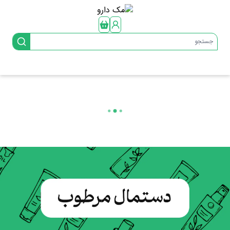
جستجو