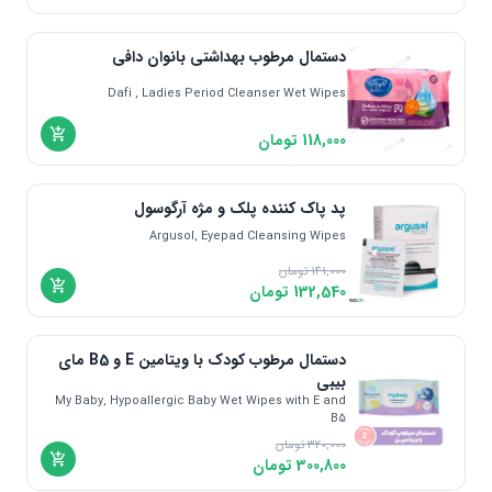
اندونزی | Indonesia
دانمارک | Denmark
دستمال مرطوب بهداشتی بانوان دافی
مالزی | Malaysia
Dafi , Ladies Period Cleanser Wet Wipes
یونان | Greece
118,000
تومان
پد پاک کننده پلک و مژه آرگوسول
Argusol, Eyepad Cleansing Wipes
141,000
تومان
132,540
تومان
دستمال مرطوب کودک با ویتامین E و B5 مای
بیبی
My Baby, Hypoallergic Baby Wet Wipes with E and
B5
320,000
تومان
300,800
تومان