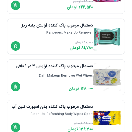
258,000
تحت لیسانس چک | Czech
تومان
یونی لد | Uni Led
242,520
تومان
سوئد | Sweden
متفرقه
هلند | Nederland
دستمال مرطوب پاک کننده آرایش پنبه ریز
لهستان | Poland
Panberes, Make Up Remover
هند | India
87,000
تومان
تحت لیسانس ترکیه | Turkey
81,780
تومان
ایران | Iran
آفریقای جنوبی | South Of Africa
دستمال مرطوب پاک کننده آرایش 3 در 1 دافی
تحت لیسانس ایرلند | Ireland
ژاپن | Japan
Dafi, Makeup Remover Wet Wipes
تحت لیسانس آمریکا | America
168,000
تومان
تایوان | Taiwan
ویتنام
دستمال مرطوب پاک کننده بدن اسپورت کلین آپ
چین | China
Clean Up, Refreshing Body Wipes Sport
مکزیک | Mexico
145,000
تومان
ویتنام | Vietnam
136,300
تومان