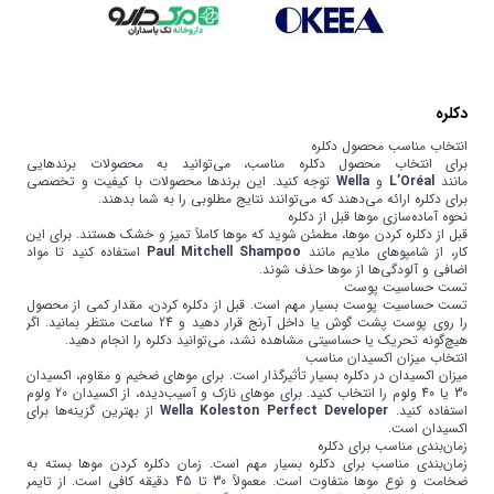
ایران | Iran
آفریقای جنوبی | South Of Africa
تحت لیسانس ایرلند | Ireland
ژاپن | Japan
دکلره
تحت لیسانس آمریکا | America
انتخاب مناسب محصول دکلره
تایوان | Taiwan
برای انتخاب محصول دکلره مناسب، می‌توانید به محصولات برندهایی
مانند
L’Oréal
و
Wella
توجه کنید. این برندها محصولات با کیفیت و تخصصی
ویتنام
برای دکلره ارائه می‌دهند که می‌توانند نتایج مطلوبی را به شما بدهند.
نحوه آماده‌سازی موها قبل از دکلره
چین | China
قبل از دکلره کردن موها، مطمئن شوید که موها کاملاً تمیز و خشک هستند. برای این
کار، از شامپوهای ملایم مانند
Paul Mitchell Shampoo
استفاده کنید تا مواد
مکزیک | Mexico
اضافی و آلودگی‌ها از موها حذف شوند.
ویتنام | Vietnam
تست حساسیت پوست
تست حساسیت پوست بسیار مهم است. قبل از دکلره کردن، مقدار کمی از محصول
اندونزی | Indonesia
را روی پوست پشت گوش یا داخل آرنج قرار دهید و 24 ساعت منتظر بمانید. اگر
هیچ‌گونه تحریک یا حساسیتی مشاهده نشد، می‌توانید دکلره را انجام دهید.
دانمارک | Denmark
انتخاب میزان اکسیدان مناسب
میزان اکسیدان در دکلره بسیار تأثیرگذار است. برای موهای ضخیم و مقاوم، اکسیدان
مالزی | Malaysia
30 یا 40 ولوم را انتخاب کنید. برای موهای نازک و آسیب‌دیده، از اکسیدان 20 ولوم
یونان | Greece
استفاده کنید.
Wella Koleston Perfect Developer
از بهترین گزینه‌ها برای
اکسیدان است.
زمان‌بندی مناسب برای دکلره
زمان‌بندی مناسب برای دکلره بسیار مهم است. زمان دکلره کردن موها بسته به
ضخامت و نوع موها متفاوت است. معمولاً 30 تا 45 دقیقه کافی است. از تایمر