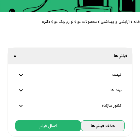
خانه
آرایشی و بهداشتی
محصولات مو
لوازم رنگ مو
دکلره
فیلتر ها
▲
قیمت
از
45,000
تا
550,000
تومان
برند ها
پایین ترین
بالاترین
کشور سازنده
اُکیا | OKEEA
تحت لیسانس کره جنوبی | South Korea
حذف فیلتر ها
اعمال فیلتر
متفرقه
تحت لیسانس آلمان | Germany