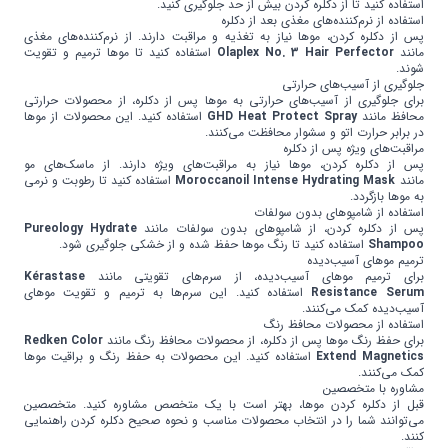
استفاده کنید تا از دکلره کردن بیش از حد جلوگیری کنید.
استفاده از نرم‌کننده‌های مغذی بعد از دکلره
پس از دکلره کردن، موها نیاز به تغذیه و مراقبت دارند. از نرم‌کننده‌های مغذی
مانند
Olaplex No. 3 Hair Perfector
استفاده کنید تا موها ترمیم و تقویت
شوند.
جلوگیری از آسیب‌های حرارتی
برای جلوگیری از آسیب‌های حرارتی به موها پس از دکلره، از محصولات حرارتی
محافظ مانند
GHD Heat Protect Spray
استفاده کنید. این محصولات از موها
در برابر حرارت اتو و سشوار محافظت می‌کنند.
مراقبت‌های ویژه پس از دکلره
پس از دکلره کردن، موها نیاز به مراقبت‌های ویژه دارند. از ماسک‌های مو
مانند
Moroccanoil Intense Hydrating Mask
استفاده کنید تا رطوبت و نرمی
به موها بازگردد.
استفاده از شامپوهای بدون سولفات
پس از دکلره کردن، از شامپوهای بدون سولفات مانند
Pureology Hydrate
Shampoo
استفاده کنید تا رنگ موها حفظ شده و از خشکی جلوگیری شود.
ترمیم موهای آسیب‌دیده
برای ترمیم موهای آسیب‌دیده، از سرم‌های تقویتی مانند
Kérastase
Resistance Serum
استفاده کنید. این سرم‌ها به ترمیم و تقویت موهای
آسیب‌دیده کمک می‌کنند.
استفاده از محصولات محافظ رنگ
برای حفظ رنگ موها پس از دکلره، از محصولات محافظ رنگ مانند
Redken Color
Extend Magnetics
استفاده کنید. این محصولات به حفظ رنگ و براقیت موها
کمک می‌کنند.
مشاوره با متخصصین
قبل از دکلره کردن موها، بهتر است با یک متخصص مشاوره کنید. متخصصین
می‌توانند شما را در انتخاب محصولات مناسب و نحوه صحیح دکلره کردن راهنمایی
کنند.