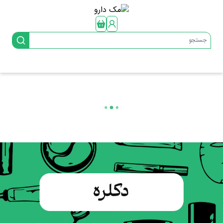
جستجو