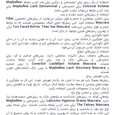
استفاده از یک ریمل برای حجم‌دهی و دیگری برای بلند کردن مژه‌ها.
Maybelline
Colossal Volume
برای حجم‌دهی و
Maybelline Lash Sensational
برای
بلند کردن مژه‌ها می‌تواند ترکیب خوبی باشد.
استفاده از ریمل‌های حجم دهنده و بلند
برای داشتن مژه‌هایی با حجم و طول بیشتر، می‌توانید از ریمل‌های تخصصی
Fiber
Mascara
استفاده کنید. این ریمل‌ها حاوی الیاف مخصوصی هستند که به مژه‌ها
حجم و طول بیشتری می‌دهند.
Too Faced Better Than Sex Mascara
یکی
از بهترین ریمل‌های فیبری موجود در بازار است.
نحوه نگهداری ریمل
برای جلوگیری از خشک شدن ریمل، درب آن را به خوبی ببندید و آن را در دمای
اتاق نگهداری کنید. از نگهداری ریمل در محیط‌های گرم و مرطوب خودداری کنید زیرا
باعث خشک شدن سریع‌تر آن می‌شود.
استفاده از برس‌های متنوع
برس‌های مختلف ریمل تاثیرات مختلفی دارند. برس‌های ضخیم و گرد برای
حجم‌دهی و برس‌های نازک و بلند برای بلند کردن مژه‌ها مناسب
هستند.
CoverGirl LashBlast Volume Mascara
با برس ضخیم
و
Maybelline Lash Discovery Mascara
با برس نازک انتخاب‌های خوبی
هستند.
زمان تعویض ریمل
ریمل‌ها معمولاً باید هر سه تا شش ماه یک‌بار تعویض شوند. این کار به جلوگیری از
عفونت‌های چشمی و حفظ سلامت مژه‌ها کمک می‌کند. تاریخ تولید و انقضای ریمل
را چک کنید و از محصولات قدیمی استفاده نکنید.
انتخاب ریمل بر اساس نوع مژه
مژه‌های کوتاه به ریمل‌های بلندکننده و مژه‌های نازک به ریمل‌های حجم‌دهنده نیاز
دارند.
Lancome Hypnose Drama Mascara
برای حجم‌دهی و
Maybelline
The Falsies Mascara
برای بلند کردن مژه‌ها مناسب هستند. برای نتیجه بهتر،
نوع مژه خود را بشناسید و ریمل مناسب را انتخاب کنید.
این نکات به شما کمک می‌کنند تا بهترین ریمل را انتخاب و به روش صحیح از آن