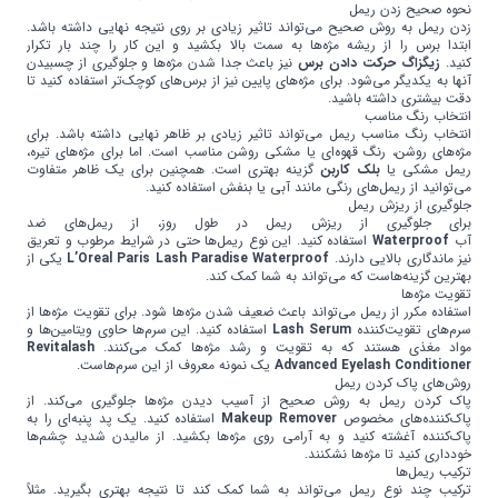
نحوه صحیح زدن ریمل
زدن ریمل به روش صحیح می‌تواند تاثیر زیادی بر روی نتیجه نهایی داشته باشد.
ابتدا برس را از ریشه مژه‌ها به سمت بالا بکشید و این کار را چند بار تکرار
کنید.
زیگزاگ حرکت دادن برس
نیز باعث جدا شدن مژه‌ها و جلوگیری از چسبیدن
آنها به یکدیگر می‌شود. برای مژه‌های پایین نیز از برس‌های کوچک‌تر استفاده کنید تا
دقت بیشتری داشته باشید.
انتخاب رنگ مناسب
انتخاب رنگ مناسب ریمل می‌تواند تاثیر زیادی بر ظاهر نهایی داشته باشد. برای
مژه‌های روشن، رنگ قهوه‌ای یا مشکی روشن مناسب است. اما برای مژه‌های تیره،
ریمل مشکی یا
بلک کاربن
گزینه بهتری است. همچنین برای یک ظاهر متفاوت
می‌توانید از ریمل‌های رنگی مانند آبی یا بنفش استفاده کنید.
جلوگیری از ریزش ریمل
برای جلوگیری از ریزش ریمل در طول روز، از ریمل‌های ضد
آب
Waterproof
استفاده کنید. این نوع ریمل‌ها حتی در شرایط مرطوب و تعریق
نیز ماندگاری بالایی دارند.
L’Oreal Paris Lash Paradise Waterproof
یکی از
بهترین گزینه‌هاست که می‌تواند به شما کمک کند.
تقویت مژه‌ها
استفاده مکرر از ریمل می‌تواند باعث ضعیف شدن مژه‌ها شود. برای تقویت مژه‌ها از
سرم‌های تقویت‌کننده
Lash Serum
استفاده کنید. این سرم‌ها حاوی ویتامین‌ها و
مواد مغذی هستند که به تقویت و رشد مژه‌ها کمک می‌کنند.
Revitalash
Advanced Eyelash Conditioner
یک نمونه معروف از این سرم‌هاست.
روش‌های پاک کردن ریمل
پاک کردن ریمل به روش صحیح از آسیب دیدن مژه‌ها جلوگیری می‌کند. از
پاک‌کننده‌های مخصوص
Makeup Remover
استفاده کنید. یک پد پنبه‌ای را به
پاک‌کننده آغشته کنید و به آرامی روی مژه‌ها بکشید. از مالیدن شدید چشم‌ها
خودداری کنید تا مژه‌ها نشکنند.
ترکیب ریمل‌ها
ترکیب چند نوع ریمل می‌تواند به شما کمک کند تا نتیجه بهتری بگیرید. مثلاً