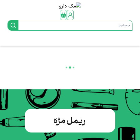
جستجو