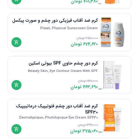
401,380
تومان
تحت لیسانس چک | Czech
سوئد | Sweden
هلند | Nederland
کرم ضد آفتاب فیزیکی دور چشم و صورت پیکسل
لهستان | Poland
Pixxel, Physical Sunscreen Cream
هند | India
758,000
تومان
674,620
تومان
تحت لیسانس ترکیه | Turkey
ایران | Iran
آفریقای جنوبی | South Of Africa
کرم دور چشم حاوی SPF بیوتی اسکین
تحت لیسانس ایرلند | Ireland
Beauty Skin, Eye Contour Cream With SPF
ژاپن | Japan
521,000
تومان
463,690
تومان
تحت لیسانس آمریکا | America
تایوان | Taiwan
کرم ضد آفتاب دور چشم فتوتیپیک درماتییپیک
ویتنام
SPF30
چین | China
Dermatypique, Phototypique Eye Cream SPF30
مکزیک | Mexico
399,000
تومان
375,060
تومان
ویتنام | Vietnam