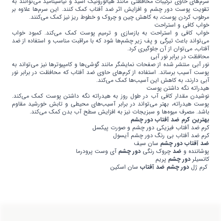
سرم‌های حاوی ترکیبات محافظتی مانند هیالورونیک اسید و نیاسینامید می‌توانند به
تقویت پوست دور چشم و افزایش اثر ضد آفتاب کمک کنند. این سرم‌ها علاوه بر
مرطوب کردن پوست، به کاهش چین و چروک و خطوط ریز نیز کمک می‌کنند.
خواب کافی و استراحت
خواب کافی و استراحت به بازسازی و ترمیم پوست کمک می‌کند. کمبود خواب
می‌تواند باعث تیرگی و پف زیر چشم‌ها شود که با مراقبت مناسب و استفاده از ضد
آفتاب، می‌توان از آن جلوگیری کرد.
محافظت در برابر نور آبی
نور آبی منتشر شده از صفحات نمایشگر مانند گوشی‌ها و کامپیوترها نیز می‌تواند به
پوست آسیب برساند. استفاده از کرم‌های حاوی ضد آفتاب که محافظت در برابر نور
آبی دارند، به کاهش این آسیب‌ها کمک می‌کند.
هیدراته نگه داشتن پوست
نوشیدن مقدار کافی آب در طول روز به هیدراته نگه داشتن پوست کمک می‌کند.
پوست هیدراته، بهتر می‌تواند در برابر آسیب‌های محیطی و تابش خورشید مقاوم
باشد. مصرف میوه‌ها و سبزیجات نیز به افزایش سطح آب بدن کمک می‌کند.
بهترین کرم
ضد آفتاب دور چشم
کرم ضد آفتاب فیزیکی دور چشم و صورت پیکسل
کرم ضد آفتاب بی رنگ دور چشم آیسول
ضد آفتاب دور چشم
سان سیف
پوشاننده و
ضد
چروک رنگی
دور چشم
آی وست پرودرما
کانسیلر
دور چشم
پریم
کرم ژل
دور چشم ضد آفتاب
سان اسکین