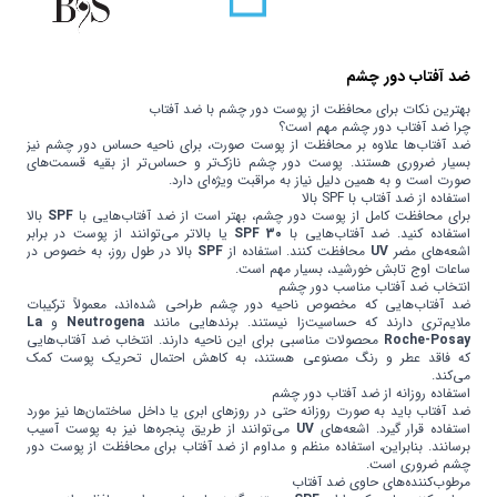
ضد آفتاب دور چشم
بهترین نکات برای محافظت از پوست دور چشم با ضد آفتاب
چرا ضد آفتاب دور چشم مهم است؟
ضد آفتاب‌ها علاوه بر محافظت از پوست صورت، برای ناحیه حساس دور چشم نیز
بسیار ضروری هستند. پوست دور چشم نازک‌تر و حساس‌تر از بقیه قسمت‌های
صورت است و به همین دلیل نیاز به مراقبت ویژه‌ای دارد.
استفاده از ضد آفتاب با SPF بالا
برای محافظت کامل از پوست دور چشم، بهتر است از ضد آفتاب‌هایی با
SPF
بالا
استفاده کنید. ضد آفتاب‌هایی با
SPF 30
یا بالاتر می‌توانند از پوست در برابر
اشعه‌های مضر
UV
محافظت کنند. استفاده از
SPF
بالا در طول روز، به خصوص در
ساعات اوج تابش خورشید، بسیار مهم است.
انتخاب ضد آفتاب مناسب دور چشم
ضد آفتاب‌هایی که مخصوص ناحیه دور چشم طراحی شده‌اند، معمولاً ترکیبات
ملایم‌تری دارند که حساسیت‌زا نیستند. برندهایی مانند
Neutrogena
و
La
Roche-Posay
محصولات مناسبی برای این ناحیه دارند. انتخاب ضد آفتاب‌هایی
که فاقد عطر و رنگ مصنوعی هستند، به کاهش احتمال تحریک پوست کمک
می‌کند.
استفاده روزانه از ضد آفتاب دور چشم
ضد آفتاب باید به صورت روزانه حتی در روزهای ابری یا داخل ساختمان‌ها نیز مورد
استفاده قرار گیرد. اشعه‌های
UV
می‌توانند از طریق پنجره‌ها نیز به پوست آسیب
برسانند. بنابراین، استفاده منظم و مداوم از ضد آفتاب برای محافظت از پوست دور
چشم ضروری است.
مرطوب‌کننده‌های حاوی ضد آفتاب