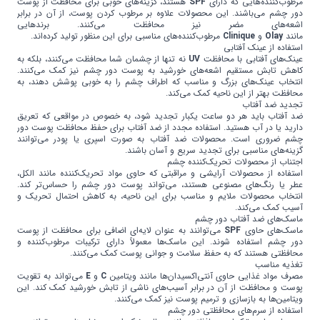
مرطوب‌کننده‌هایی که دارای
SPF
هستند، گزینه‌های خوبی برای محافظت از پوست
دور چشم می‌باشند. این محصولات علاوه بر مرطوب کردن پوست، از آن در برابر
اشعه‌های مضر نیز محافظت می‌کنند. برندهایی
مانند
Olay
و
Clinique
مرطوب‌کننده‌های مناسبی برای این منظور تولید کرده‌اند.
استفاده از عینک آفتابی
عینک‌های آفتابی با محافظت
UV
نه تنها از چشمان شما محافظت می‌کنند، بلکه به
کاهش تابش مستقیم اشعه‌های خورشید به پوست دور چشم نیز کمک می‌کنند.
انتخاب عینک‌های بزرگ و مناسب که اطراف چشم را به خوبی پوشش دهند، به
محافظت بهتر از این ناحیه کمک می‌کند.
تجدید ضد آفتاب
ضد آفتاب باید هر دو ساعت یکبار تجدید شود، به خصوص در مواقعی که تعریق
دارید یا در آب هستید. استفاده مجدد از ضد آفتاب برای حفظ محافظت پوست دور
چشم ضروری است. محصولات ضد آفتاب به صورت اسپری یا پودر می‌توانند
گزینه‌های مناسبی برای تجدید سریع و آسان باشند.
اجتناب از محصولات تحریک‌کننده چشم
استفاده از محصولات آرایشی و مراقبتی که حاوی مواد تحریک‌کننده مانند الکل،
عطر یا رنگ‌های مصنوعی هستند، می‌تواند پوست دور چشم را حساس‌تر کند.
انتخاب محصولات ملایم و مناسب برای این ناحیه، به کاهش احتمال تحریک و
آسیب کمک می‌کند.
ماسک‌های ضد آفتاب دور چشم
ماسک‌های حاوی
SPF
می‌توانند به عنوان لایه‌ای اضافی برای محافظت از پوست
دور چشم استفاده شوند. این ماسک‌ها معمولاً دارای ترکیبات مرطوب‌کننده و
محافظتی هستند که به حفظ سلامت و جوانی پوست کمک می‌کنند.
تغذیه مناسب
مصرف مواد غذایی حاوی آنتی‌اکسیدان‌ها مانند ویتامین
C
و
E
می‌تواند به تقویت
پوست و محافظت از آن در برابر آسیب‌های ناشی از تابش خورشید کمک کند. این
ویتامین‌ها به بازسازی و ترمیم پوست نیز کمک می‌کنند.
استفاده از سرم‌های محافظتی دور چشم