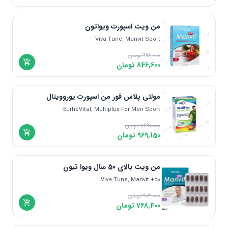
اندونزی | Indonesia
دانمارک | Denmark
من ویت اسپورت ویواتون
مالزی | Malaysia
Viva Tune, Manvit Sport
یونان | Greece
996,000
تومان
846,600
تومان
مولتی پلاس فور من اسپورت یوروویتال
EurhoVital, Multiplus For Men Sport
1,491,000
تومان
969,150
تومان
من ویت بالای 50 سال ویوا تیون
Viva Tune, Manvit +50
904,000
تومان
768,400
تومان