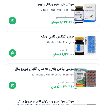
مولتی فور هیم ویتالی تیون
Vitally Tone, Multi For Him
1,557,000
تومان
1,432,440
تومان
قرص انرژکس گلدن لایف
Golden Life, Energe x
1,200,000
تومان
1,128,000
تومان
مولتی پلاس بالای 50 سال آقایان یوروویتال
EurhoVital, MultiPlus For Men +50
1,511,000
تومان
1,420,340
تومان
مولتی ویتامین و مینرال آقایان نیچرز پلنتی