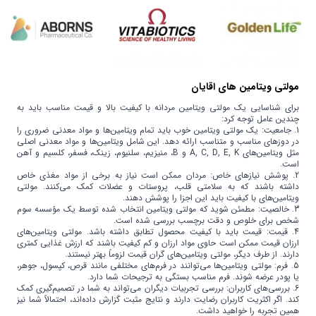
مولتی ویتامین های اقایان
برای شناسایی یک مولتی ویتامین مردانه با کیفیت بالا و قیمت مناسب باید به
چندین عامل توجه کرد:
1. جامعیت: یک مولتی ویتامین خوب باید تمام ویتامین‌ها و مواد معدنی ضروری را
در دوزهای مناسب و متناسب ارائه دهد. این شامل ویتامین‌ها و مواد معدنی اصلی
مثل ویتامین‌های A, C, D, E, K و B، منیزیم، سلنیوم، زینک، فسفر، کلسیم و آهن
است.
2. پوشش نیازهای خاص: مردان ممکن است نیاز به برخی از مواد مغذی خاص
داشته باشند که به سلامتی قلب، پروستات و عضلات کمک می‌کنند. مولتی
ویتامین‌های با کیفیت باید این اجزا را پوشش دهند.
3. خالصیت: مطمئن شوید که مولتی ویتامین انتخاب شده توسط یک مؤسسه سوم
شخص برای خلوص و دقت برچسب بررسی شده است.
4. قیمت: قیمت باید با کیفیت محصول تطابق داشته باشد. مولتی ویتامین‌های
ارزان قیمت ممکن است حاوی مواد ارزان و کم کیفیت باشند که ارزش غذایی کمتری
دارند. از طرف دیگر، مولتی ویتامین‌های گران قیمت لزوماً بهتر نیستند.
5. فرم: مولتی ویتامین‌ها می‌توانند در فرم‌های مختلفی مانند قرص، کپسول، جوهر،
یا پودر عرضه شوند. فرم مناسب بستگی به ترجیحات شما دارد.
6. بررسی‌های کاربران: بررسی تجربیات دیگران می‌تواند به شما در تصمیم‌گیری کمک
کند. اگر اکثریت کاربران رضایت دارند و نتایج مثبت گزارش داده‌اند، احتمالاً شما نیز
همین تجربه را خواهید داشت.