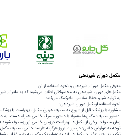
مکزیک | Mexico
ویتنام | Vietnam
اندونزی | Indonesia
دانمارک | Denmark
مالزی | Malaysia
یونان | Greece
مکمل دوران شیردهی
معرفی مکمل دوران شیردهی و نحوه استفاده از آن
مکمل‌های دوران شیردهی به محصولاتی اطلاق می‌شود که به مادران شیرده ک
به تولید شیرو حفظ سلامتی مادرکمک می‌کنند.
نحوه استفاده ازمکمل دوران شیردهی:
مشاوره با پزشک: قبل از شروع به مصرف هرنوع مکمل، بهتراست با پزش
دستور مصرف: مکمل‌ها معمولا با دستور مصرف خاصی همراه هستند.به دقت 
زمان مصرف: برخی از مکمل‌ها بهتراست درزمان خاصی ازروزمصرف شوند (
توجه به عوارض جانبی: درصورت بروز هرگونه عارضه جانبی، مصرف مکمل 
ترکیب با رژیم غذایی: مکمل‌ها باید به عنوان یک مکمل به رژیم غذایی شم