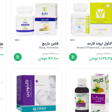
کتاول اروند فارمد
فنلین باریج
پود
der
Barij, Fennelin
Arvand Pharmed, Lactawe
1,491,0
تومان
135,000
تومان
000
1,267,3
تومان
126,900
تومان