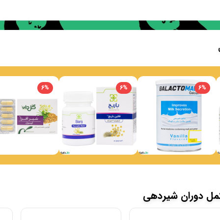
6
%
6
%
6
%
مل دوران شیردهی