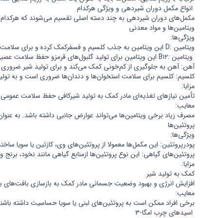
انواع مکمل دوران شیردهی و ویژگی هرکدام
مکمل‌های دوران شیردهی به چند دسته اصلی تقسیم می‌شوند که هرکدام ویژگ
ویتامین‌ها و مواد معدنی
ویژگی‌ها:
ویتامین :D این ویتامین به جذب کلسیم و فسفرکمک کرده و برای سلامت استخوان‌ها ضروری است.کمبود ویتامین D می‌تواند به مشکلات استخوانی در مادرو نوزاد منجر شود.
ویتامین :B۱۲ این ویتامین برای تولید گلبول‌های قرمزو حفظ سلامت عصبی مهم است. کمبود آن می‌تواند به کم‌خونی و مشکلات عصبی منجرشود.
آهن: آهن به جلوگیری از کم‌خونی کمک می‌کند و برای تولید شیر ضروری است
کلسیم: کلسیم برای سلامت استخوان‌ها و دندان‌ها ضروری است و به تولی
مزایا:
تأمین نیازهای تغذیه‌ای مادر کمک به تولید شیرکافی حفظ سلامت عمومی 
معایب:
مصرف زیاد برخی ویتامین‌ها می‌تواند عوارض جانبی داشته باشد. به عنوان مثال، مصرف بیش ازحد 
پروتئین‌ها
ویژگی‌ها:
پودرپروتئین: این مکمل‌ها معمولا از پروتئین‌های وی، کازئین یا سویا سا
پروتئین‌های گیاهی: این نوع پروتئین‌ها ازمنابع گیاهی مانند نخود، برنج 
مزایا:
کمک به تولید شیر
افزایش انرژی و بهبود وضعیت جسمانی مادر کمک به بازسازی بافت‌های ب
معایب:
برخی افراد ممکن است به پروتئین‌های لبنی یا سویا حساسیت داشته باشند
اسیدهای چرب امگا-۳