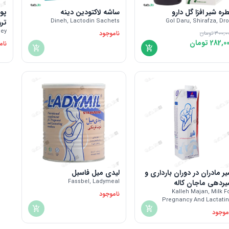
ره شیر افزا گل دارو
ساشه لاکتودین دینه
پود
Gol Daru, Shirafza, Dr
Dineh, Lactodin Sachets
ترو
ney
ناموجود
300,0
تومان
282,0
تومان
نام
ر مادران در دوران بارداری و
لیدی میل فاسبل
یردهی ماجان کاله
Fassbel, Ladymeal
Kalleh Majan, Milk F
ناموجود
Pregnancy And Lactati
موجود