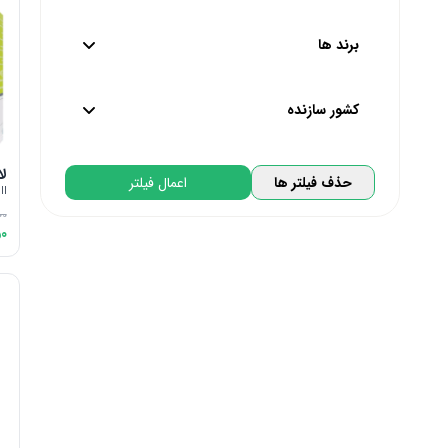
از
54,000
تا
1,491,000
تومان
برند ها
پایین ترین
بالاترین
کشور سازنده
گل دارو | GolDarou
لا
تحت لیسانس کره جنوبی | South Korea
حذف فیلتر ها
اعمال فیلتر
دینه | Dineh
ll
تحت لیسانس آلمان | Germany
باریج | Barij
00
50
تحت لیسانس ایتالیا | Italy
اروند فارمد | Arvand Pharmed
تحت لیسانس پرتغال | Portugal
فاسکا | Fasska
تحت لیسانس فرانسه | France
تروویتال | Truevital
تحت لیسانس بلژیک | Belgium
ماجان | Ma jan
تحت لیسانس کانادا | Canada
سلامت پرمون | Salamat Parmoon
تحت لیسانس استرالیا | Australia
تحت لیسانس سوییس | Switzerland
تحت لیسانس انگلیس | England