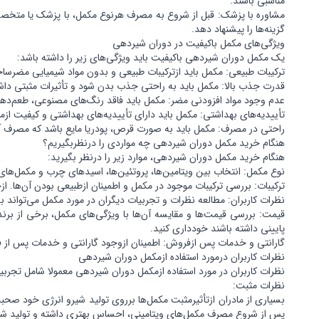
مناسبی باشند.
مشاوره با پزشک: قبل از شروع به مصرف هرنوع مکمل، با پزشک یا متخصص
گزینه‌ها را پیشنهاد دهد.
ویژگی‌های مکمل باکیفیت در دوران شیردهی
یک مکمل دوران شیردهی باکیفیت باید ویژگی‌های زیر را داشته باشد:
ترکیبات طبیعی: مکمل باید ازترکیبات طبیعی و بدون مواد شیمیایی مض
قدرت جذب بالا: مکمل باید به راحتی جذب بدن شود و تأثیرات مثبتی داشته
عدم وجود مواد افزودنی مضر: مکمل باید فاقد رنگ‌های مصنوعی، طعم‌دهن
تأییدیه‌های بهداشتی: مکمل باید دارای تأییدیه‌های بهداشتی و کیفیت از
راحتی در مصرف: مکمل باید به صورت قرص، پودریا مایع باشد که مصرف آ
هنگام خرید مکمل دوران شیردهی چه مواردی را درنظربگیریم؟
هنگام خرید مکمل دوران شیردهی، موارد زیر را درنظر بگیرید:
نوع مکمل: انتخاب بین ویتامین‌ها، پروتئین‌ها، اسیدهای چرب و مکمل‌های گ
ترکیبات: بررسی ترکیبات موجود در مکمل و اطمینان ازطبیعی بودن آن‌ها. 
نظرات کاربران: مطالعه نظرات و تجربیات دیگران در مورد مکمل می‌تواند 
قیمت: بررسی قیمت‌ها و مقایسه آن‌ها با ویژگی‌های مکمل، برخی از برن
پایینی داشته باشند خودداری کنید.
گارانتی و خدمات پس ازفروش: اطمینان ازوجود گارانتی و خدمات پس از 
نظرات کاربران درمورد استفاده ازمکمل دوران شیردهی
نظرات کاربران در مورد استفاده ازمکمل دوران شیردهی معمولا شامل تجربیا
نظرات مثبت:
بسیاری از مادران ازتأثیرمثبت مکمل‌ها برروی تولید شیرو انرژی خود صحبت 
پس از شروع مصرف مکمل‌های ویتامینی، احساس بهتری داشته و تولید شی