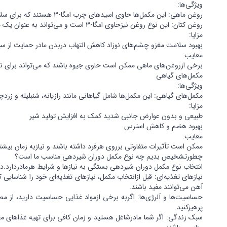
ویژگی‌ها:
روغن ماهی: این مکمل‌ها حاوی اسیدهای چرب امگا-۳ هستند که برای سلامت مغزو چشم‌ها ضروری هستند.این اسیدها به رشد و توسعه مغز نوزاد کمک می‌کنند.
روغن کتان: این نوع روغن نیزحاوی امگا-۳ است و می‌تواند به عنوان یک منبع گیاهی استفاده شود.روغن کتان برای مادرانی که به محصولات دریایی حساسیت دارند، مناسب است.
مزایا:
بهبود سلامت مغزو چشم‌های نوزاد کاهش التهاب دربدن مادر حمایت از س
معایب:
برخی ازروغن‌های ماهی ممکن است حاوی جیوه باشند که می‌تواند برای نو
مکمل‌های گیاهی
ویژگی‌ها:
مکمل‌های گیاهی: این مکمل‌ها شامل گیاهانی مانند رازیانه، شنبلیله و زر
مزایا:
طبیعی و بدون عوارض جانبی شدید کمک به افزایش تولید شیر
بهبود هضم و کاهش استرس
معایب:
ممکن است تأثیرات متفاوتی برروی هرفرد داشته باشند و نیازبه زمان بی
چطورتشخیص بدیم چه نوع مکمل دوران شیردهی مناسب ما است؟
انتخاب نوع مکمل دوران شیردهی بستگی به نیازها و شرایط هرمادردارد.در 
نیازهای تغذیه‌ای: قبل ازانتخاب مکمل، نیازهای تغذیه‌ای خود را شناسایی ک
آهن می‌توانند مفید باشند.
حساسیت‌ها و آلرژی‌ها: اگربه برخی ازمواد غذایی حساسیت دارید، از مص
پرهیزکنید.
سبک زندگی: اگر شما مادرشاغل هستید و زمان کافی برای تهیه غذاهای مغذی 