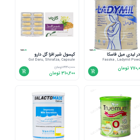
ر لیدی میل فاسکا
کپسول شیر افزا گل دارو
Gol Daru, Shirafza, Capsule
Fasska , Ladymil Pow
770,
تومان
330,000
تومان
310,200
تومان