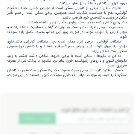
بهبود انرژی و کاهش خستگی نیز اشاره می‌کنند.
نظرات منفی : برخی از کاربران ممکن است از عوارض جانبی مانند مشکلات
گوارشی، نفخ یا حساسیت شکایت کنند. همچنین، برخی ممکن است از عدم تأثیر
مکمل بر وضعیت کلیه‌های خود ناراضی باشند.
مکمل‌های گیاهی کلیه ممکن است عوارض جانبی زیر را داشته باشند:
حساسیت : برخی افراد ممکن است به ترکیبات گیاهی حساسیت داشته باشند و
دچار خارش یا التهاب شوند. در صورت بروز این علائم، مصرف مکمل باید متوقف
شود.
مشکلات گوارشی : برخی افراد ممکن است دچار مشکلات گوارشی مانند نفخ،
دل‌درد یا اسهال شوند. این عوارض معمولاً موقتی هستند و با کاهش دوز مصرفی
ممکن است کاهش یابند.
تداخل با داروها : ممکن است با برخی داروها تداخل داشته باشد، به ویژه
داروهای کلیوی و داروهای رقیق‌کننده خون. بنابراین، مشاوره با پزشک قبل از مصرف
ضروری است.
کاهش عملکرد کلیه : در برخی موارد، مصرف مکمل‌ها ممکن است منجر به کاهش
عملکرد کلیه شود، به ویژه در افرادی که دارای مشکلات کلیوی هستند. در این صورت،
مصرف باید تحت نظر پزشک انجام شود.
از اخبار و تخفیفات مک دارو مطلع شوید:
عضویت در خبرنامه