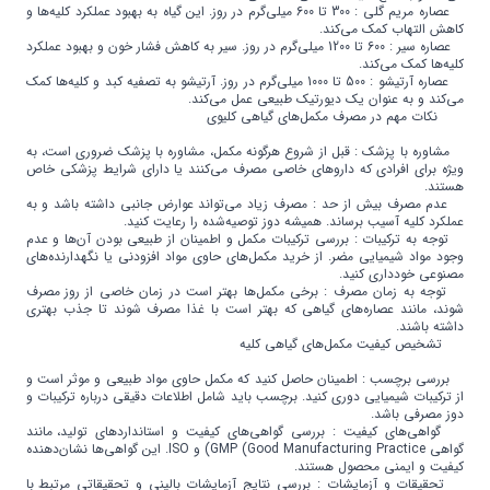
عصاره مریم گلی : 300 تا 600 میلی‌گرم در روز. این گیاه به بهبود عملکرد کلیه‌ها و
کاهش التهاب کمک می‌کند.
عصاره سیر : 600 تا 1200 میلی‌گرم در روز. سیر به کاهش فشار خون و بهبود عملکرد
کلیه‌ها کمک می‌کند.
عصاره آرتیشو : 500 تا 1000 میلی‌گرم در روز. آرتیشو به تصفیه کبد و کلیه‌ها کمک
می‌کند و به عنوان یک دیورتیک طبیعی عمل می‌کند.
نکات مهم در مصرف مکمل‌های گیاهی کلیوی
مشاوره با پزشک : قبل از شروع هرگونه مکمل، مشاوره با پزشک ضروری است، به
ویژه برای افرادی که داروهای خاصی مصرف می‌کنند یا دارای شرایط پزشکی خاص
هستند.
عدم مصرف بیش از حد : مصرف زیاد می‌تواند عوارض جانبی داشته باشد و به
عملکرد کلیه آسیب برساند. همیشه دوز توصیه‌شده را رعایت کنید.
توجه به ترکیبات : بررسی ترکیبات مکمل و اطمینان از طبیعی بودن آن‌ها و عدم
وجود مواد شیمیایی مضر. از خرید مکمل‌های حاوی مواد افزودنی یا نگهدارنده‌های
مصنوعی خودداری کنید.
توجه به زمان مصرف : برخی مکمل‌ها بهتر است در زمان خاصی از روز مصرف
شوند، مانند عصاره‌های گیاهی که بهتر است با غذا مصرف شوند تا جذب بهتری
داشته باشند.
تشخیص کیفیت مکمل‌های گیاهی کلیه
بررسی برچسب : اطمینان حاصل کنید که مکمل حاوی مواد طبیعی و موثر است و
از ترکیبات شیمیایی دوری کنید. برچسب باید شامل اطلاعات دقیقی درباره ترکیبات و
دوز مصرفی باشد.
گواهی‌های کیفیت : بررسی گواهی‌های کیفیت و استانداردهای تولید، مانند
گواهی GMP (Good Manufacturing Practice) و ISO. این گواهی‌ها نشان‌دهنده
کیفیت و ایمنی محصول هستند.
تحقیقات و آزمایشات : بررسی نتایج آزمایشات بالینی و تحقیقاتی مرتبط با