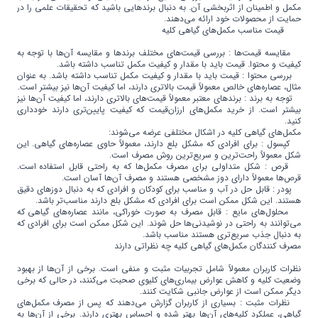
مکمل و اطمینان از اثربخشی آن. به دنبال برندهایی باشید که تحقیقات علمی را در
حمایت از محصولات خود ارائه می‌دهند.
قیمت مناسب مکمل‌های گیاهی کلیه
مقایسه قیمت‌ها : بررسی قیمت‌های مختلف برندها و مقایسه آن‌ها با توجه به
کیفیت و محتوا. قیمت باید با مقدار و کیفیت مکمل تناسب داشته باشد.
بررسی محتوا : قیمت باید با مقدار و کیفیت مکمل تناسب داشته باشد. به عنوان
مثال، عصاره‌های خالص معمولاً قیمت بالاتری دارند، اما کیفیت آن‌ها نیز بیشتر است.
توجه به برند : برندهای معتبر معمولاً قیمت‌های بالاتری دارند، اما کیفیت آن‌ها نیز
بیشتر است. از خرید مکمل‌های ارزان‌قیمت که کیفیت پایین‌تری دارند خودداری
کنید.
مکمل‌های گیاهی کلیه در اشکال مختلفی عرضه می‌شوند:
کپسول : برای افرادی که مشکل بلع دارند، معمولاً حاوی عصاره‌های گیاهی. این
شکل معمولاً راحت‌ترین و سریع‌ترین روش مصرف است.
قرص : شکل متداولی برای مصرف مکمل‌ها که به راحتی قابل استفاده است.
قرص‌ها معمولاً دارای دوز مشخصی هستند و مصرف آن‌ها آسان است.
پودر : قابل حل در آب و مناسب برای کودکان و افرادی که به دنبال دوزهای دقیق
هستند. این شکل ممکن است برای افرادی که مشکل بلع دارند مناسب‌تر باشد.
محلول‌های مایع : قابل مصرف به صورت خوراکی، مانند عصاره‌های گیاهی که
می‌توانند به راحتی در نوشیدنی‌ها حل شوند. این شکل ممکن است برای افرادی که
به دنبال جذب سریع‌تری هستند مناسب باشد.
مصرف کنندگان مکمل‌های گیاهی کلیه چه نظراتی دارند
نظرات کاربران معمولاً شامل تجربیات مثبت و منفی است. برخی از آن‌ها از بهبود
وضعیت کلیه و کاهش عوارض بیماری‌های کلیوی صحبت می‌کنند، در حالی که برخی
دیگر ممکن است از عوارض جانبی شکایت کنند.
نظرات مثبت : بسیاری از کاربران گزارش می‌دهند که پس از مصرف مکمل‌های
گیاهی، عملکرد کلیه‌های آن‌ها بهتر شده و احساس بهتری دارند. برخی از آن‌ها به