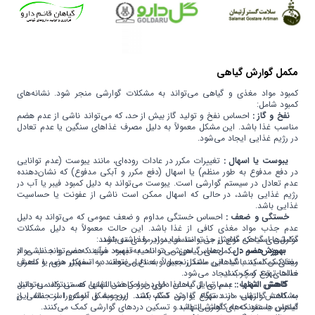
مکمل گوارش گیاهی
کمبود مواد مغذی و گیاهی می‌تواند به مشکلات گوارشی منجر شود. نشانه‌های
کمبود شامل:
نفخ و گاز :
احساس نفخ و تولید گاز بیش از حد، که می‌تواند ناشی از عدم هضم
مناسب غذا باشد. این مشکل معمولاً به دلیل مصرف غذاهای سنگین یا عدم تعادل
در رژیم غذایی ایجاد می‌شود.
یبوست یا اسهال :
تغییرات مکرر در عادات روده‌ای، مانند یبوست (عدم توانایی
در دفع مدفوع به طور منظم) یا اسهال (دفع مکرر و آبکی مدفوع) که نشان‌دهنده
عدم تعادل در سیستم گوارشی است. یبوست می‌تواند به دلیل کمبود فیبر یا آب در
رژیم غذایی باشد، در حالی که اسهال ممکن است ناشی از عفونت یا حساسیت
غذایی باشد.
خستگی و ضعف :
احساس خستگی مداوم و ضعف عمومی که می‌تواند به دلیل
عدم جذب مواد مغذی کافی از غذا باشد. این حالت معمولاً به دلیل مشکلات
گوارشی است که مانع از جذب مناسب مواد مغذی می‌شود.
مکمل‌های گیاهی گوارش می‌توانند فواید زیر را داشته باشند:
بهبود هضم :
سوزش سر دل :
احساس سوزش در ناحیه قفسه سینه که می‌تواند ناشی از
مکمل‌های گیاهی می‌توانند به بهبود فرآیند هضم و جذب مواد
ریفلاکس اسید باشد. این مشکل معمولاً به دلیل ضعف در اسفنکتر مری یا مصرف
مغذی کمک کنند. گیاهانی مانند زنجبیل و نعناع می‌توانند به تسهیل هضم و کاهش
حالت تهوع کمک کنند.
غذاهای تند و چرب ایجاد می‌شود.
کاهش اشتها :
کاهش التهاب :
عدم تمایل به غذا خوردن و کاهش اشتها که می‌تواند به دلیل
بسیاری از گیاهان دارای خواص ضدالتهابی هستند که می‌توانند
مشکلات گوارشی مانند تهوع یا درد شکم باشد. این مشکل ممکن است ناشی از
به کاهش التهاب در دستگاه گوارش کمک کنند. زردچوبه و آلوئه‌ورا از جمله این
استرس یا عفونت‌های گوارشی باشد.
گیاهان هستند که به کاهش التهاب و تسکین دردهای گوارشی کمک می‌کنند.