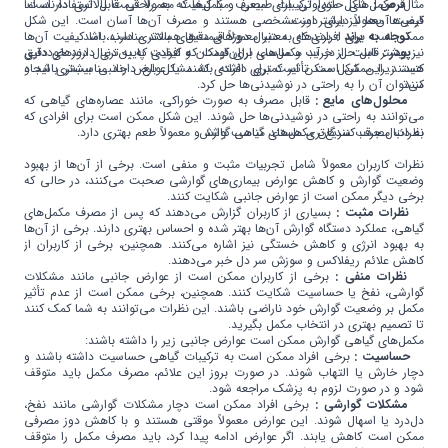
قرص :
مثال، مکمل‌های حاوی ترکیبات طبیعی و با کیفیت معمولاً قیمت بالاتری دارند، اما
شکل متداولی برای مصرف مکمل‌ها که به راحتی قابل استفاده است.
کیفیت آن‌ها نیز بیشتر است.
قرص‌ها معمولاً دارای دوز مشخصی هستند و مصرف آن‌ها آسان است. این شکل
توجه به برند :
ممکن است برای افرادی که به دنبال دوزهای دقیق هستند مناسب باشد.
برندهای معتبر معمولاً قیمت‌های بالاتری دارند، اما کیفیت آن‌ها
پودر :
نیز بیشتر است. از خرید مکمل‌های ارزان‌قیمت که کیفیت پایین‌تری دارند خودداری
قابل حل در آب و مناسب برای کودکان و افرادی که به دنبال دوزهای دقیق
کنید، زیرا ممکن است تأثیر کمتری داشته باشند یا عوارض جانبی بیشتری ایجاد
هستند. این شکل ممکن است برای افرادی که مشکل بلع دارند مناسب‌تر باشد و
کنند.
می‌توان آن را به راحتی در نوشیدنی‌ها حل کرد.
محلول‌های مایع :
قابل مصرف به صورت خوراکی، مانند عصاره‌های گیاهی که
می‌توانند به راحتی در نوشیدنی‌ها حل شوند. این شکل ممکن است برای افرادی که
نظرات مصرف کنندگان مکمل‌های گیاهی گوارش
به دنبال جذب سریع‌تری هستند مناسب باشد و معمولاً طعم بهتری دارد.
نظرات کاربران معمولاً شامل تجربیات مثبت و منفی است. برخی از آن‌ها از بهبود
وضعیت گوارش و کاهش عوارض بیماری‌های گوارشی صحبت می‌کنند، در حالی که
برخی دیگر ممکن است از عوارض جانبی شکایت کنند.
نظرات مثبت :
بسیاری از کاربران گزارش می‌دهند که پس از مصرف مکمل‌های
گیاهی، عملکرد دستگاه گوارش آن‌ها بهتر شده و احساس بهتری دارند. برخی از آن‌ها
به بهبود انرژی و کاهش خستگی نیز اشاره می‌کنند. همچنین، برخی از کاربران از
کاهش علائم ریفلاکس و سوزش سر دل خبر می‌دهند.
نظرات منفی :
برخی از کاربران ممکن است از عوارض جانبی مانند مشکلات
گوارشی، نفخ یا حساسیت شکایت کنند. همچنین، برخی ممکن است از عدم تأثیر
مکمل بر وضعیت گوارش خود ناراضی باشند. این نظرات می‌توانند به شما کمک کنند
تا تصمیم بهتری در انتخاب مکمل بگیرید.
مکمل‌های گیاهی گوارش ممکن است عوارض جانبی زیر را داشته باشند:
حساسیت :
برخی افراد ممکن است به ترکیبات گیاهی حساسیت داشته باشند و
دچار خارش یا التهاب شوند. در صورت بروز این علائم، مصرف مکمل باید متوقف
شود و در صورت لزوم به پزشک مراجعه شود.
مشکلات گوارشی :
برخی افراد ممکن است دچار مشکلات گوارشی مانند نفخ،
دل‌درد یا اسهال شوند. این عوارض معمولاً موقتی هستند و با کاهش دوز مصرفی
ممکن است کاهش یابند. اگر عوارض ادامه پیدا کرد، باید مصرف مکمل را متوقف