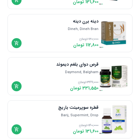
131,600
تومان
دینه برن دینه
Dineh, Dineh Bran
120,000
تومان
112,800
تومان
قرص دوای بلغم دیموند
Daymond, Balgham
349,000
تومان
331,550
تومان
قطره سوپرمینت باریج
Barij, Supermint, Drop
140,000
تومان
131,600
تومان