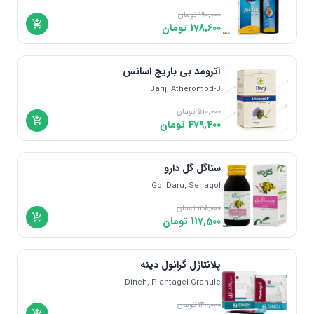
190,000
تومان
178,600
تومان
آترومد بی باریج اسانس
Barij, Atheromod-B
510,000
تومان
479,400
تومان
سناگل گل دارو
Gol Daru, Senagol
125,000
تومان
117,500
تومان
پلانتاژل گرانول دینه
Dineh, Plantagel Granule
140,000
تومان