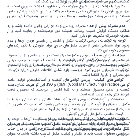
نکات مهم در مصرف مکمل‌های گیاهی گوارش
کمک می‌کند و می‌تواند به افزایش فیبر در رژیم غذایی کمک کند.
مشاوره با پزشک :
قبل از شروع هرگونه مکمل، مشاوره با پزشک ضروری است، به
ویژه برای افرادی که داروهای خاصی مصرف می‌کنند یا دارای شرایط پزشکی خاص
هستند. پزشک می‌تواند دوز مناسب و نوع مکمل را بر اساس وضعیت فردی تعیین
کند.
عدم مصرف بیش از حد :
مصرف زیاد می‌تواند عوارض جانبی داشته باشد و به
عملکرد دستگاه گوارش آسیب برساند. همیشه دوز توصیه‌شده را رعایت کنید و از
مصرف خودسرانه مکمل‌ها خودداری کنید.
توجه به ترکیبات :
بررسی ترکیبات مکمل و اطمینان از طبیعی بودن آن‌ها و عدم
وجود مواد شیمیایی مضر. از خرید مکمل‌های حاوی مواد افزودنی یا نگهدارنده‌های
مصنوعی خودداری کنید.
توجه به زمان مصرف :
برخی مکمل‌ها بهتر است در زمان خاصی از روز مصرف
تشخیص کیفیت مکمل‌های گیاهی گوارش
شوند، مانند عصاره‌های گیاهی که بهتر است با غذا مصرف شوند تا جذب بهتری
بررسی برچسب :
داشته باشند. به عنوان مثال، زنجبیل و نعناع معمولاً بهتر است قبل از غذا مصرف
اطمینان حاصل کنید که مکمل حاوی مواد طبیعی و موثر است و
شوند.
از ترکیبات شیمیایی دوری کنید. برچسب باید شامل اطلاعات دقیقی درباره ترکیبات،
دوز مصرفی و تاریخ انقضا باشد.
گواهی‌های کیفیت :
بررسی گواهی‌های کیفیت و استانداردهای تولید، مانند
گواهی GMP (Good Manufacturing Practice) و ISO. این گواهی‌ها نشان‌دهنده
کیفیت و ایمنی محصول هستند و به شما اطمینان می‌دهند که محصول تحت
شرایط کنترل‌شده تولید شده است.
تحقیقات و آزمایشات :
بررسی نتایج آزمایشات بالینی و تحقیقاتی مرتبط با
مکمل و اطمینان از اثربخشی آن. به دنبال برندهایی باشید که تحقیقات علمی را در
حمایت از محصولات خود ارائه می‌دهند و از نتایج آن‌ها مطلع شوید.
قیمت مناسب مکمل‌های گیاهی گوارش
مقایسه قیمت‌ها :
مکمل‌های گیاهی گوارش در اشکال مختلفی عرضه می‌شوند:
بررسی قیمت‌های مختلف برندها و مقایسه آن‌ها با توجه به
کپسول :
کیفیت و محتوا. قیمت باید با مقدار و کیفیت مکمل تناسب داشته باشد. به عنوان
برای افرادی که مشکل بلع دارند، معمولاً حاوی عصاره‌های گیاهی. این
مثال، مکمل‌های حاوی عصاره‌های خالص معمولاً قیمت بالاتری دارند.
شکل معمولاً راحت‌ترین و سریع‌ترین روش مصرف است و به راحتی در بدن جذب
می‌شود.
بررسی محتوا :
قیمت باید با مقدار و کیفیت مکمل تناسب داشته باشد. به عنوان