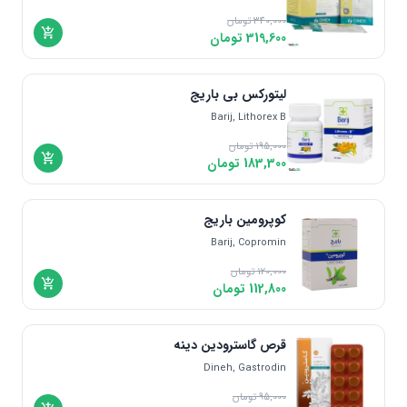
340,000
تومان
319,600
تومان
لیتورکس بی باریج
Barij, Lithorex B
195,000
تومان
183,300
تومان
کوپرومین باریج
Barij, Copromin
120,000
تومان
112,800
تومان
قرص گاسترودین دینه
Dineh, Gastrodin
95,000
تومان