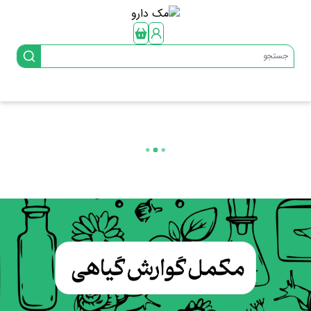
جستجو