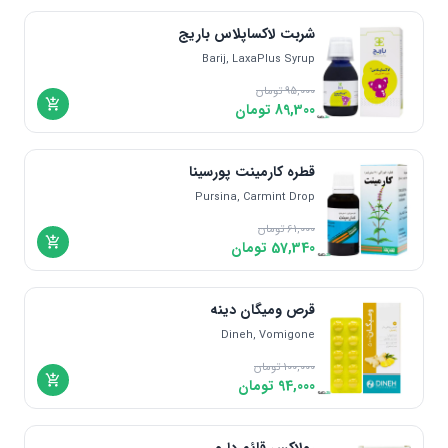
شربت لاکساپلاس باریج
Barij, LaxaPlus Syrup
95,000
تومان
89,300
تومان
قطره کارمینت پورسینا
Pursina, Carmint Drop
61,000
تومان
57,340
تومان
قرص ومیگان دینه
Dineh, Vomigone
100,000
تومان
94,000
تومان