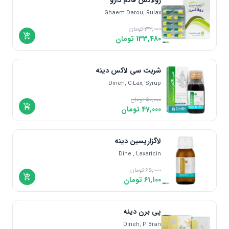
رولاکس قائم دارو
Ghaem Darou, Rulax
142,000
تومان
133,480
تومان
شربت سی لاکس دینه
Dineh, C-Lax, Syrup
50,000
تومان
47,000
تومان
لاگزاریسین دینه
Dine , Laxaricin
65,000
تومان
61,100
تومان
پی برن دینه
Dineh, P Bran