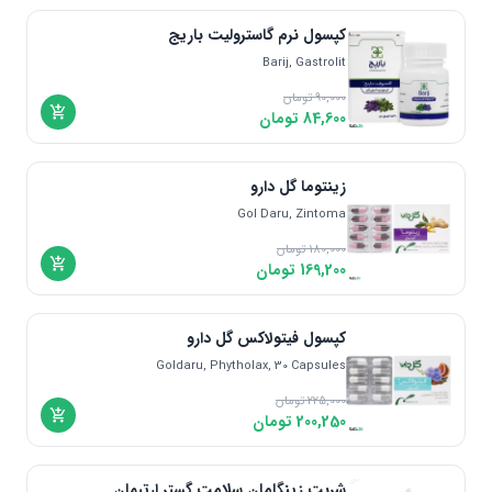
اندونزی | Indonesia
کپسول نرم گاسترولیت باریج
دانمارک | Denmark
Barij, Gastrolit
مالزی | Malaysia
یونان | Greece
90,000
تومان
84,600
تومان
زینتوما گل دارو
Gol Daru, Zintoma
180,000
تومان
169,200
تومان
کپسول فیتولاکس گل دارو
Goldaru, Phytholax, 30 Capsules
225,000
تومان
200,250
تومان
شربت زینگامان سلامت گستر ارتیمان