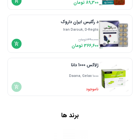
89,300
تومان
د رگلیس ایران داروک
Iran Darouk, D-Reglis
390,000
تومان
366,600
تومان
ژلاکس 1000 دانا
Daana, Gelax 1000
ناموجود
برند ها