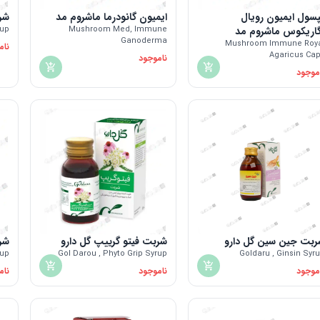
سول ایمیون رویال
ایمیون گانودرما ماشروم مد
شر
گاریکوس ماشروم مد
Mushroom Med, Immune
rup
Ganoderma
Mushroom Immune Roya
نام
Agaricus Ca
ناموجود
موجود
ربت جین سین گل دارو
شربت فیتو گرییپ گل دارو
شرب
rup
Gol Darou , Phyto Grip Syrup
Goldaru , Ginsin Syr
موجود
ناموجود
نام