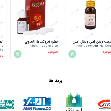
ربت ویتن امی ویتال امین
قطره آیروکید 15 الحاوی
ایم
ne
Alhavi , Irokid 15 Drop
Amin , Viten Ami Vial Syr
ake
موجود
ناموجود
نام
برند ها