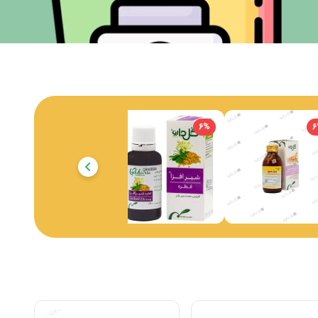
6
%
6