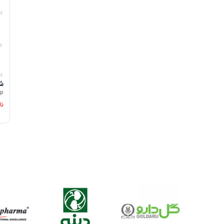
مکزیک | Mexico
ویتنام | Vietnam
اندونزی | Indonesia
دانمارک | Denmark
مالزی | Malaysia
یونان | Greece
ش
up
نا