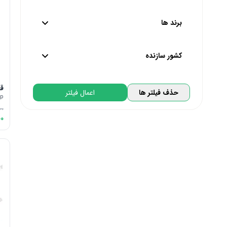
از
22,000
تا
330,000
تومان
برند ها
پایین ترین
بالاترین
کشور سازنده
گل دارو | GolDarou
قط
تحت لیسانس کره جنوبی | South Korea
حذف فیلتر ها
اعمال فیلتر
دینه | Dineh
op
تحت لیسانس آلمان | Germany
اس تی پی فارما | STP Pharma
00
00
تحت لیسانس ایتالیا | Italy
الحاوی | Alhavi
تحت لیسانس پرتغال | Portugal
امین | Amin
تحت لیسانس فرانسه | France
رها | Raha
تحت لیسانس بلژیک | Belgium
ساپلاس | Supplus
تحت لیسانس کانادا | Canada
ماشروم مد | Mushroom Med
تحت لیسانس استرالیا | Australia
تحت لیسانس سوییس | Switzerland
تحت لیسانس انگلیس | England