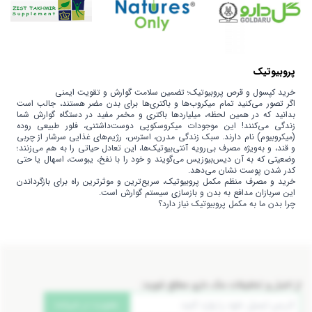
پروبیوتیک
خرید کپسول و قرص پروبیوتیک؛ تضمین سلامت گوارش و تقویت ایمنی
اگر تصور می‌کنید تمام میکروب‌ها و باکتری‌ها برای بدن مضر هستند، جالب است
بدانید که در همین لحظه، میلیاردها باکتری و مخمر مفید در دستگاه گوارش شما
زندگی می‌کنند! این موجودات میکروسکوپی دوست‌داشتنی، فلور طبیعی روده
(میکروبیوم) نام دارند. سبک زندگی مدرن، استرس، رژیم‌های غذایی سرشار از چربی
و قند، و به‌ویژه مصرف بی‌رویه آنتی‌بیوتیک‌ها، این تعادل حیاتی را به هم می‌زنند؛
وضعیتی که به آن دیس‌بیوزیس می‌گویند و خود را با نفخ، یبوست، اسهال یا حتی
کدر شدن پوست نشان می‌دهد.
خرید و مصرف منظم مکمل پروبیوتیک، سریع‌ترین و موثرترین راه برای بازگرداندن
این سربازان مدافع به بدن و بازسازی سیستم گوارش است.
چرا بدن ما به مکمل پروبیوتیک نیاز دارد؟
انواع مختلفی از مکمل‌های پروبیوتیک (به صورت کپسول، قرص، ساشه و قطره) در
بازار موجود است که هر کدام با داشتن سویه‌های باکتریایی خاص (مانند
لاکتوباسیلوس و بیفیدوباکتریوم)، هدف درمانی متفاوتی را دنبال می‌کنند:
بهبود مشکلات گوارشی (یبوست، اسهال و نفخ): مکمل‌هایی نظیر کپسول سابولار یا
قرص لاکتول با تنظیم اسیدیته و حرکات روده، به هضم بهتر غذا کمک کرده و عوارض
گوارشی را به حداقل می‌رسانند.
برای
خرید مکمل ضداسهال
با تاثیر بالا وارد سایت شوید.
از اخبار و تخفیفات مک دارو مطلع شوید:
مدیریت علائم سندروم روده تحریک‌پذیر (IBS): فرآورده‌های تخصصی مانند بایو
آی بی اس و فمی لاکت توپلاس نقش اثبات‌شده‌ای در کاهش دردهای شکمی و
عضویت در خبرنامه