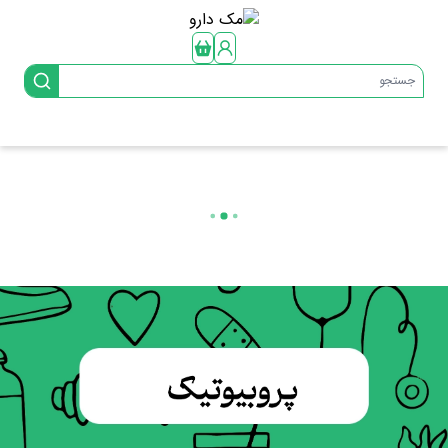
جستجو