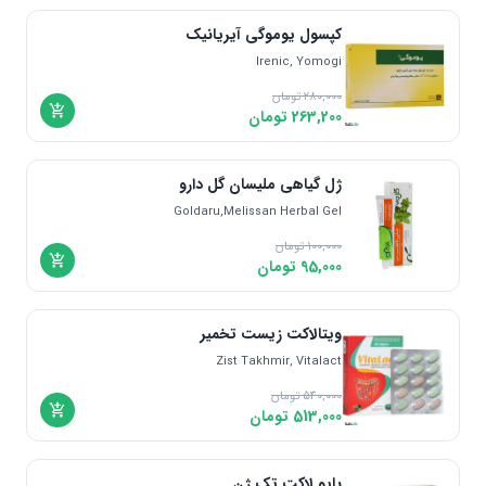
اندونزی | Indonesia
کپسول یوموگی آیریانیک
دانمارک | Denmark
Irenic, Yomogi
مالزی | Malaysia
یونان | Greece
280,000
تومان
263,200
تومان
ژل گیاهی ملیسان گل دارو
Goldaru,Melissan Herbal Gel
100,000
تومان
95,000
تومان
ویتالاکت زیست تخمیر
Zist Takhmir, Vitalact
540,000
تومان
513,000
تومان
بایو لاکت تک ژن