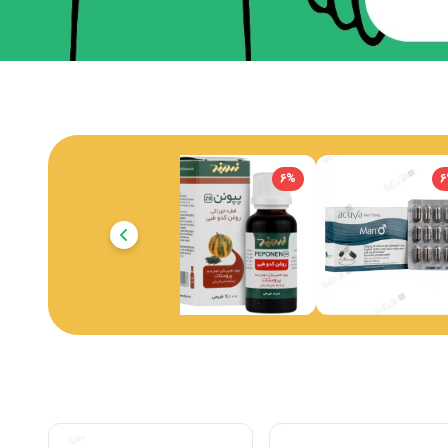
6
%
6
%
6