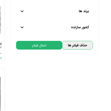
از
62,000
تا
840,000
تومان
برند ها
پایین ترین
بالاترین
کشور سازنده
گلدن لایف | Golden Life
پر
تحت لیسانس کره جنوبی | South Korea
حذف فیلتر ها
اعمال فیلتر
گل دارو | GolDarou
ur
تحت لیسانس آلمان | Germany
دینه | Dineh
00
00
تحت لیسانس ایتالیا | Italy
باریج | Barij
تحت لیسانس پرتغال | Portugal
ویتا بیوتیکس | Vitabiotics
تحت لیسانس فرانسه | France
دانا | Daana
تحت لیسانس بلژیک | Belgium
یوروویتال | Eurho Vital
تحت لیسانس کانادا | Canada
ویوا تیون | VivaTune
تحت لیسانس استرالیا | Australia
ویتامین لایف | Vitaminlife
تحت لیسانس سوییس | Switzerland
اس د عطار | S D Attar
تحت لیسانس انگلیس | England
زردبند | Zardband