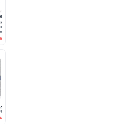
اک
دا
ll
an
نا
پر
ij
نا