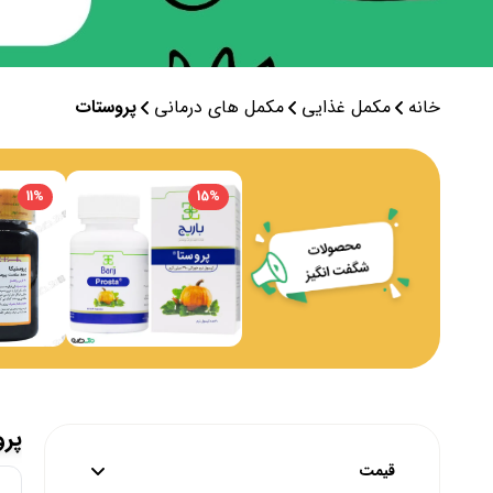
خانه
مکمل غذایی
مکمل های درمانی
پروستات
11
%
15
%
پر
قیمت