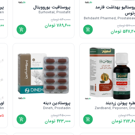
وستالیو بهداشت فارمد
پروستافیت یوروویتال
پرو
وتوس
Eurhovital, Prostafit
nen
Behdasht Pharmed, Prostalea
840,000
تومان
000
789,600
تومان
00
570,0
تومان
547,20
تومان
ره پپونن زردبند
پروستادین دینه
اور
din
Dineh, Prostadin
Zardband, Peponen, Dr
نام
290,0
تومان
450,000
تومان
272,6
تومان
423,000
تومان