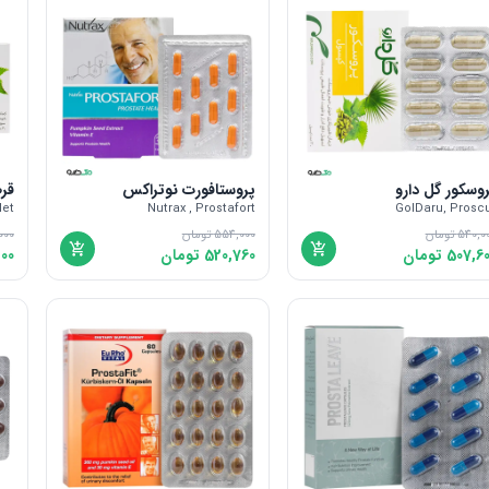
وسکور گل دارو
پروستافورت نوتراکس
قر
let
Nutrax , Prostafort
GolDaru, Prosc
540,0
تومان
554,000
تومان
000
507,6
تومان
520,760
تومان
200