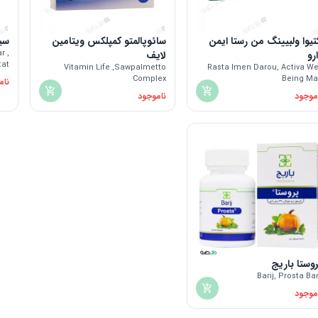
تیوا ولبیینگ من رستا ایمن
سائوپالمتو کمپلکس ویتامین
سی
رو
لایف
r ,
tat
Vitamin Life ,Sawpalmetto
Rasta Imen Darou, Activa We
Complex
Being M
نام
موجود
ناموجود
وستا باریج
Barij, Prosta Bar
موجود