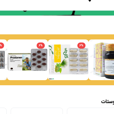
%
6
%
6
%
وستات