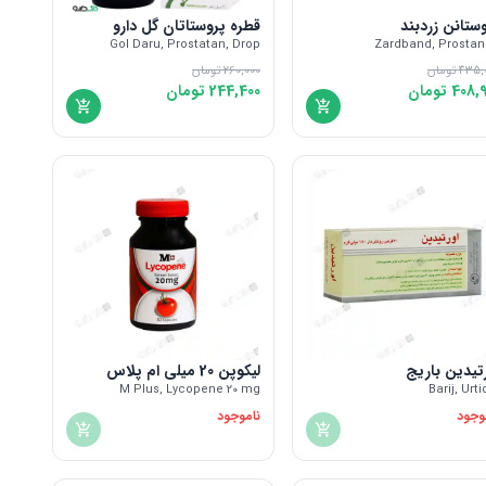
ستانن زردبند
قطره پروستاتان گل دارو
Gol Daru, Prostatan, Drop
Zardband, Prosta
435,
تومان
260,000
تومان
408,9
تومان
244,400
تومان
تیدین باریج
لیکوپن 20 میلی ام پلاس
M Plus, Lycopene 20 mg
Barij, Urti
وجود
ناموجود