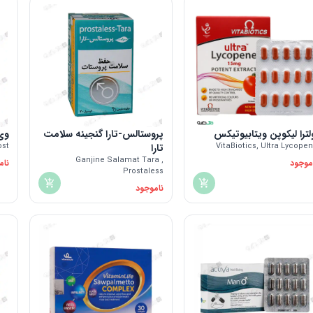
لترا لیکوپن ویتابیوتیکس
پروستالس-تارا گنجینه سلامت
وی
VitaBiotics, Ultra Lycope
تارا
ost
Ganjine Salamat Tara ,
موجود
نام
Prostaless
ناموجود