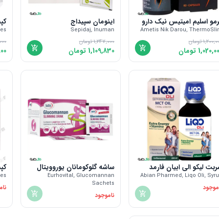
مو اسلیم امیتیس نیک دارو
اینومان سپیداج
کپسول
les
Sepidaj, Inuman
Ametis Nik Darou, ThermoSl
1,200,0
تومان
1,247,000
تومان
000
1,020,0
تومان
1,109,830
تومان
00
بت لیکو الی ابیان فارمد
ساشه گلوکومانان یوروویتال
کپسول
les
Eurhovital, Glucomannan
Abian Pharmed, Liqo Oli, Syr
Sachets
موجود
نام
ناموجود