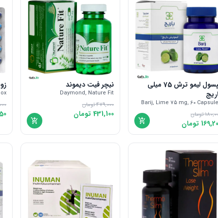
کپسول لیمو ترش 75 میلی
نیچر فیت دیموند
زو
ریج
Daymond, Nature Fit
box
Barij, Lime 75 mg, 60 Capsul
479,000
تومان
000
431,100
تومان
50
180,0
تومان
169,2
تومان