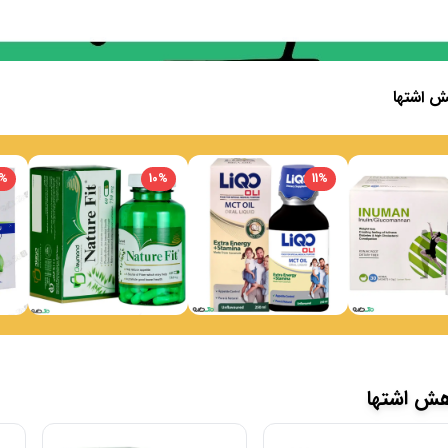
 اشتها
%
10
%
11
%
هش اشتها