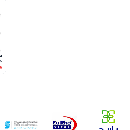
مکزیک | Mexico
ویتنام | Vietnam
اندونزی | Indonesia
دانمارک | Denmark
مالزی | Malaysia
یونان | Greece
سا
et
نا