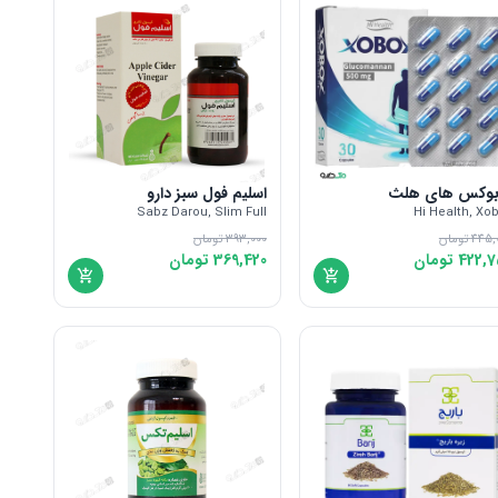
بوکس های هلث
اسلیم فول سبز دارو
Sabz Darou, Slim Full
Hi Health, Xo
445,
تومان
393,000
تومان
422,7
تومان
369,420
تومان