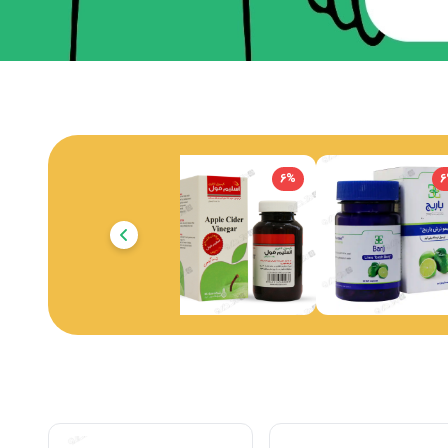
6
%
6
%
6