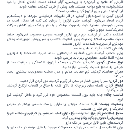
افرادی که علاوه بر گردن‌درد با بی‌حسی، گزگز، ضعف دست، اختلال تعادل یا درد
منتشرشونده به بازو مواجه هستند، باید پیش از خرید گردنبند معاینه شوند.
آیا گردنبند طبی برای آرتروز گردن مناسب است؟
آرتروز گردن یا اسپوندیلوز گردنی در اثر تغییرات فرسایشی مهره‌ها و دیسک‌های
گردن ایجاد می‌شود. گردنبند طبی آرتروز را درمان نمی‌کند؛ اما ممکن است در
بعضی دوره‌های تشدید درد، به‌صورت موقت و با نظر پزشک برای کاهش حرکات
تحریک‌کننده تجویز شود.
استفاده دائمی از گردنبند نرم برای آرتروز توصیه عمومی محسوب نمی‌شود. حفظ
تحرک مناسب، اصلاح وضعیت بدن، فعالیت متناسب و تمرین‌های تجویزشده بخش
مهم‌تری از مدیریت بلندمدت آرتروز هستند.
راهنمای انتخاب گردنبند طبی مناسب
برای انتخاب گردنبند طبی فقط به عبارت‌هایی مانند «نرم»، «سخت» یا «بهترین
مدل» اکتفا نکنید. معیارهای زیر باید بررسی شوند:
نوع مشکل گردن:
کشیدگی عضلانی، دیسک، آرتروز، شکستگی و مراقبت بعد از
جراحی به سطح حمایت یکسانی نیاز ندارند.
میزان حمایت:
گردنبند نرم حمایت ملایم و مدل سخت محدودیت بیشتری ایجاد
می‌کند.
دور گردن:
متر را بدون فشار در محل قرارگیری گردنبند دور گردن قرار دهید.
ارتفاع گردن:
فاصله میان زیر چانه تا بالای شانه یا جناغ بر انتخاب ارتفاع گردنبند
اثر می‌گذارد.
تناسب چانه:
چانه باید روی قسمت مخصوص خود قرار گیرد و داخل گردنبند فرو
نرود.
وضعیت پوست:
افراد سالمند، دیابتی یا دارای پوست حساس بیشتر در معرض
تحریک و زخم فشاری هستند.
مدت استفاده:
اگر قرار است محصول برای آسیب یا بعد از جراحی استفاده شود،
جدول سایزبندی هر برند با برند دیگر متفاوت است؛ بنابراین اندازه‌های یک مدل را
نباید برای محصول دیگر به کار برد.
برنامه مصرف باید توسط پزشک تعیین گردد.
گردنبندهای طبی قابل بررسی در مک دارو
برای انتخاب مدل مناسب می‌توانید محصولات موجود یا قابل عرضه در مک دارو را