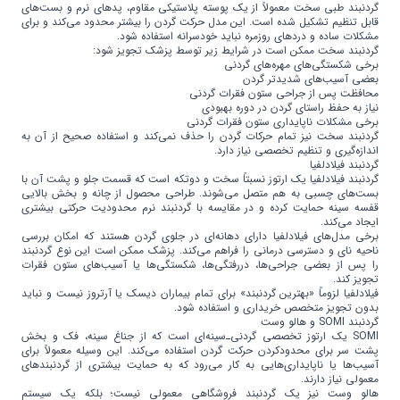
گردنبند طبی سخت معمولاً از یک پوسته پلاستیکی مقاوم، پدهای نرم و بست‌های
قابل تنظیم تشکیل شده است. این مدل حرکت گردن را بیشتر محدود می‌کند و برای
مشکلات ساده و دردهای روزمره نباید خودسرانه استفاده شود.
گردنبند سخت ممکن است در شرایط زیر توسط پزشک تجویز شود:
برخی شکستگی‌های مهره‌های گردنی
بعضی آسیب‌های شدیدتر گردن
محافظت پس از جراحی ستون فقرات گردنی
نیاز به حفظ راستای گردن در دوره بهبودی
برخی مشکلات ناپایداری ستون فقرات گردنی
گردنبند سخت نیز تمام حرکات گردن را حذف نمی‌کند و استفاده صحیح از آن به
اندازه‌گیری و تنظیم تخصصی نیاز دارد.
گردنبند فیلادلفیا
گردنبند فیلادلفیا یک ارتوز نسبتاً سخت و دو‌تکه است که قسمت جلو و پشت آن با
بست‌های چسبی به هم متصل می‌شوند. طراحی محصول از چانه و بخش بالایی
قفسه سینه حمایت کرده و در مقایسه با گردنبند نرم محدودیت حرکتی بیشتری
ایجاد می‌کند.
برخی مدل‌های فیلادلفیا دارای دهانه‌ای در جلوی گردن هستند که امکان بررسی
ناحیه نای و دسترسی درمانی را فراهم می‌کند. پزشک ممکن است این نوع گردنبند
را پس از بعضی جراحی‌ها، دررفتگی‌ها، شکستگی‌ها یا آسیب‌های ستون فقرات
تجویز کند.
فیلادلفیا لزوماً «بهترین گردنبند» برای تمام بیماران دیسک یا آرتروز نیست و نباید
بدون تجویز متخصص خریداری و استفاده شود.
گردنبند SOMI و هالو وست
SOMI یک ارتوز تخصصی گردنی‌ـ‌سینه‌ای است که از جناغ سینه، فک و بخش
پشت سر برای محدودکردن حرکت گردن استفاده می‌کند. این وسیله معمولاً برای
آسیب‌ها یا ناپایداری‌هایی به کار می‌رود که به حمایت بیشتری از گردنبندهای
معمولی نیاز دارند.
هالو وست نیز یک گردنبند فروشگاهی معمولی نیست؛ بلکه یک سیستم