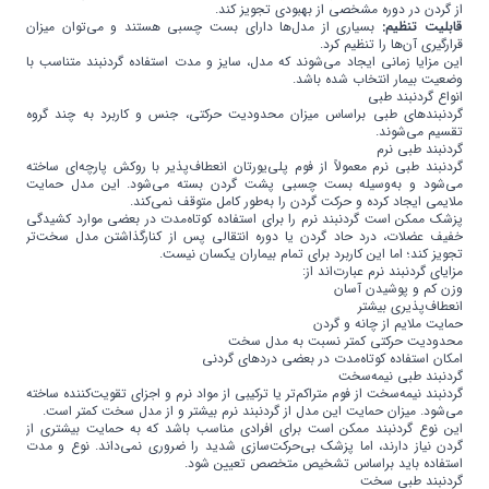
از گردن در دوره مشخصی از بهبودی تجویز کند.
قابلیت تنظیم:
بسیاری از مدل‌ها دارای بست چسبی هستند و می‌توان میزان
قرارگیری آن‌ها را تنظیم کرد.
این مزایا زمانی ایجاد می‌شوند که مدل، سایز و مدت استفاده گردنبند متناسب با
وضعیت بیمار انتخاب شده باشد.
انواع گردنبند طبی
گردنبندهای طبی براساس میزان محدودیت حرکتی، جنس و کاربرد به چند گروه
تقسیم می‌شوند.
گردنبند طبی نرم
گردنبند طبی نرم معمولاً از فوم پلی‌یورتان انعطاف‌پذیر با روکش پارچه‌ای ساخته
می‌شود و به‌وسیله بست چسبی پشت گردن بسته می‌شود. این مدل حمایت
ملایمی ایجاد کرده و حرکت گردن را به‌طور کامل متوقف نمی‌کند.
پزشک ممکن است گردنبند نرم را برای استفاده کوتاه‌مدت در بعضی موارد کشیدگی
خفیف عضلات، درد حاد گردن یا دوره انتقالی پس از کنارگذاشتن مدل سخت‌تر
تجویز کند؛ اما این کاربرد برای تمام بیماران یکسان نیست.
مزایای گردنبند نرم عبارت‌اند از:
وزن کم و پوشیدن آسان
انعطاف‌پذیری بیشتر
حمایت ملایم از چانه و گردن
محدودیت حرکتی کمتر نسبت به مدل سخت
امکان استفاده کوتاه‌مدت در بعضی دردهای گردنی
گردنبند طبی نیمه‌سخت
گردنبند نیمه‌سخت از فوم متراکم‌تر یا ترکیبی از مواد نرم و اجزای تقویت‌کننده ساخته
می‌شود. میزان حمایت این مدل از گردنبند نرم بیشتر و از مدل سخت کمتر است.
این نوع گردنبند ممکن است برای افرادی مناسب باشد که به حمایت بیشتری از
گردن نیاز دارند، اما پزشک بی‌حرکت‌سازی شدید را ضروری نمی‌داند. نوع و مدت
استفاده باید براساس تشخیص متخصص تعیین شود.
گردنبند طبی سخت