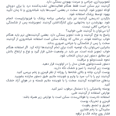
تصویربرداری، جراحی و سرعت بهبودی بستگی دارد.
گردنبند نرم ممکن است فقط هنگام فعالیت‌های تشدیدکننده درد یا برای دوره‌ای
کوتاه تجویز شود. گردنبند سخت در بعضی آسیب‌ها باید شبانه‌روزی و تا زمان تأیید
بهبود توسط پزشک استفاده شود.
بازکردن تدریجی گردنبند نیز باید براساس برنامه پزشک یا فیزیوتراپیست انجام
شود. بهترشدن درد به‌تنهایی برای کنارگذاشتن گردنبند تجویزشده پس از شکستگی
یا جراحی کافی نیست.
آیا می‌توان با گردنبند طبی خوابید؟
پاسخ به نوع گردنبند و علت تجویز بستگی دارد. بعضی گردنبندهای نرم باید هنگام
خواب برداشته شوند، در حالی که پزشک ممکن است استفاده شبانه‌روزی از گردنبند
سخت را پس از شکستگی یا جراحی ضروری بداند.
بنابراین نمی‌توان یک توصیه ثابت برای تمام گردنبندها ارائه کرد. اگر استفاده هنگام
خواب تجویز شده است، سر باید در وضعیت خنثی قرار گیرد و نوع و ارتفاع بالش
نیز مطابق دستور تیم درمان انتخاب شود.
نحوه شست‌وشو و مراقبت
دستور شست‌وشوی همان مدل را در اولویت قرار دهید.
پوست زیر گردنبند را تمیز و خشک نگه دارید.
پوست گردن، چانه و بالای شانه‌ها را روزانه از نظر قرمزی و زخم بررسی کنید.
گردنبند نرم را با آب سرد یا ولرم و شوینده ملایم، طبق دستور سازنده بشویید.
پدهای جداشونده گردنبند سخت را با شوینده ملایم شسته و در هوای آزاد خشک
کنید.
پوسته پلاستیکی را با دستمال مرطوب تمیز کنید.
عوارض استفاده از گردنبند طبی
استفاده نادرست یا طولانی‌مدت ممکن است با عوارض زیر همراه باشد:
قرمزی و تحریک پوست
تعریق و تجمع رطوبت
ساییدگی یا زخم فشاری
فشار روی چانه، فک و ترقوه