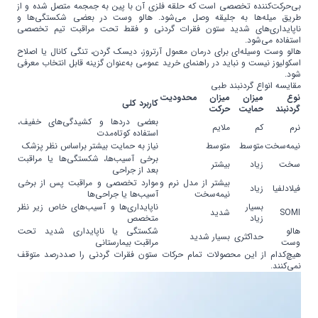
بی‌حرکت‌کننده تخصصی است که حلقه فلزی آن با پین به جمجمه متصل شده و از
طریق میله‌ها به جلیقه وصل می‌شود. هالو وست در بعضی شکستگی‌ها و
ناپایداری‌های شدید ستون فقرات گردنی و فقط تحت مراقبت تیم تخصصی
استفاده می‌شود.
هالو وست وسیله‌ای برای درمان معمول آرتروز، دیسک گردن، تنگی کانال یا اصلاح
اسکولیوز نیست و نباید در راهنمای خرید عمومی به‌عنوان گزینه قابل انتخاب معرفی
شود.
مقایسه انواع گردنبند طبی
نوع
میزان
میزان محدودیت
کاربرد کلی
گردنبند
حمایت
حرکت
بعضی دردها و کشیدگی‌های خفیف،
نرم
کم
ملایم
استفاده کوتاه‌مدت
نیمه‌سخت
متوسط
متوسط
نیاز به حمایت بیشتر براساس نظر پزشک
برخی آسیب‌ها، شکستگی‌ها یا مراقبت
سخت
زیاد
بیشتر
بعد از جراحی
بیشتر از مدل نرم و
موارد تخصصی و مراقبت پس از برخی
فیلادلفیا
زیاد
نیمه‌سخت
آسیب‌ها یا جراحی‌ها
بسیار
ناپایداری‌ها و آسیب‌های خاص زیر نظر
SOMI
شدید
زیاد
متخصص
هالو
شکستگی یا ناپایداری شدید تحت
حداکثری
بسیار شدید
وست
مراقبت بیمارستانی
هیچ‌کدام از این محصولات تمام حرکات ستون فقرات گردنی را صددرصد متوقف
نمی‌کنند.