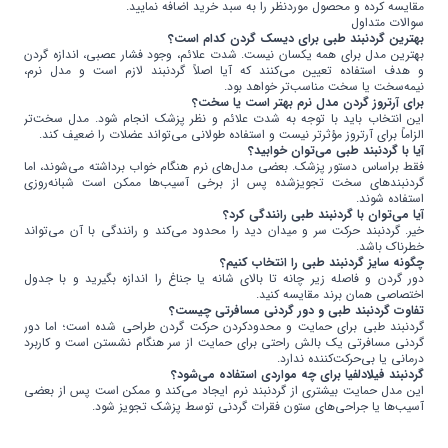
مقایسه کرده و محصول موردنظر را به سبد خرید اضافه نمایید.
سوالات متداول
بهترین گردنبند طبی برای دیسک گردن کدام است؟
بهترین مدل برای همه یکسان نیست. شدت علائم، وجود فشار عصبی، اندازه گردن
و هدف استفاده تعیین می‌کنند که آیا اصلاً گردنبند لازم است و مدل نرم،
نیمه‌سخت یا سخت مناسب‌تر خواهد بود.
برای آرتروز گردن مدل نرم بهتر است یا سخت؟
این انتخاب باید با توجه به شدت علائم و نظر پزشک انجام شود. مدل سخت‌تر
الزاماً برای آرتروز مؤثرتر نیست و استفاده طولانی می‌تواند عضلات را ضعیف کند.
آیا با گردنبند طبی می‌توان خوابید؟
فقط براساس دستور پزشک. بعضی مدل‌های نرم هنگام خواب برداشته می‌شوند، اما
گردنبندهای سخت تجویزشده پس از برخی آسیب‌ها ممکن است شبانه‌روزی
استفاده شوند.
آیا می‌توان با گردنبند طبی رانندگی کرد؟
خیر. گردنبند حرکت سر و میدان دید را محدود می‌کند و رانندگی با آن می‌تواند
خطرناک باشد.
چگونه سایز گردنبند طبی را انتخاب کنیم؟
دور گردن و فاصله زیر چانه تا بالای شانه یا جناغ را اندازه بگیرید و با جدول
اختصاصی همان برند مقایسه کنید.
تفاوت گردنبند طبی و دور گردنی مسافرتی چیست؟
گردنبند طبی برای حمایت و محدودکردن حرکت گردن طراحی شده است؛ اما دور
گردنی مسافرتی یک بالش راحتی برای حمایت از سر هنگام نشستن است و کاربرد
درمانی یا بی‌حرکت‌کننده ندارد.
گردنبند فیلادلفیا برای چه مواردی استفاده می‌شود؟
این مدل حمایت بیشتری از گردنبند نرم ایجاد می‌کند و ممکن است پس از بعضی
آسیب‌ها یا جراحی‌های ستون فقرات گردنی توسط پزشک تجویز شود.