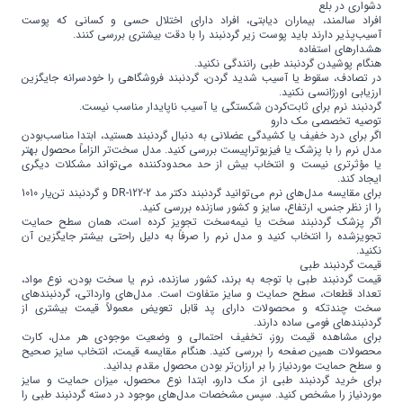
دشواری در بلع
افراد سالمند، بیماران دیابتی، افراد دارای اختلال حسی و کسانی که پوست
آسیب‌پذیر دارند باید پوست زیر گردنبند را با دقت بیشتری بررسی کنند.
هشدارهای استفاده
هنگام پوشیدن گردنبند طبی رانندگی نکنید.
در تصادف، سقوط یا آسیب شدید گردن، گردنبند فروشگاهی را خودسرانه جایگزین
ارزیابی اورژانسی نکنید.
گردنبند نرم برای ثابت‌کردن شکستگی یا آسیب ناپایدار مناسب نیست.
توصیه تخصصی مک دارو
اگر برای درد خفیف یا کشیدگی عضلانی به دنبال گردنبند هستید، ابتدا مناسب‌بودن
مدل نرم را با پزشک یا فیزیوتراپیست بررسی کنید. مدل سخت‌تر الزاماً محصول بهتر
یا مؤثرتری نیست و انتخاب بیش از حد محدودکننده می‌تواند مشکلات دیگری
ایجاد کند.
برای مقایسه مدل‌های نرم می‌توانید
گردنبند دکتر مد DR-122-2
و
گردنبند تن‌یار 1010
را از نظر جنس، ارتفاع، سایز و کشور سازنده بررسی کنید.
اگر پزشک گردنبند سخت یا نیمه‌سخت تجویز کرده است، همان سطح حمایت
تجویزشده را انتخاب کنید و مدل نرم را صرفاً به دلیل راحتی بیشتر جایگزین آن
نکنید.
قیمت گردنبند طبی
قیمت گردنبند طبی با توجه به برند، کشور سازنده، نرم یا سخت بودن، نوع مواد،
تعداد قطعات، سطح حمایت و سایز متفاوت است. مدل‌های وارداتی، گردنبندهای
سخت چندتکه و محصولات دارای پد قابل تعویض معمولاً قیمت بیشتری از
گردنبندهای فومی ساده دارند.
برای مشاهده قیمت روز، تخفیف احتمالی و وضعیت موجودی هر مدل، کارت
محصولات همین صفحه را بررسی کنید. هنگام مقایسه قیمت، انتخاب سایز صحیح
و سطح حمایت موردنیاز را بر ارزان‌تر بودن محصول مقدم بدانید.
برای خرید گردنبند طبی از مک دارو، ابتدا نوع محصول، میزان حمایت و سایز
موردنیاز را مشخص کنید. سپس مشخصات مدل‌های موجود در دسته
گردنبند طبی
را