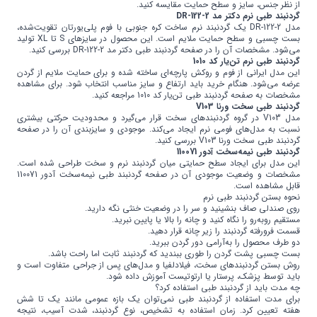
از نظر جنس، سایز و سطح حمایت مقایسه کنید.
گردنبند طبی نرم دکتر مد DR-122-2
مدل DR-122-2 یک گردنبند نرم ساخت کره جنوبی با فوم پلی‌یورتان تقویت‌شده،
بست چسبی و سطح حمایت ملایم است. این محصول در سایزهای S تا XL تولید
می‌شود. مشخصات آن را در صفحه
گردنبند طبی دکتر مد DR-122-2
بررسی کنید.
گردنبند طبی نرم تن‌یار کد 1010
این مدل ایرانی از فوم و روکش پارچه‌ای ساخته شده و برای حمایت ملایم از گردن
عرضه می‌شود. هنگام خرید باید ارتفاع و سایز مناسب انتخاب شود. برای مشاهده
مشخصات به صفحه
گردنبند طبی تن‌یار کد 1010
مراجعه کنید.
گردنبند طبی سخت ورنا V103
مدل V103 در گروه گردنبندهای سخت قرار می‌گیرد و محدودیت حرکتی بیشتری
نسبت به مدل‌های فومی نرم ایجاد می‌کند. موجودی و سایزبندی آن را در صفحه
گردنبند طبی سخت ورنا V103
بررسی کنید.
گردنبند طبی نیمه‌سخت آدور 110071
این مدل برای ایجاد سطح حمایتی میان گردنبند نرم و سخت طراحی شده است.
مشخصات و وضعیت موجودی آن در صفحه
گردنبند طبی نیمه‌سخت آدور 110071
قابل مشاهده است.
نحوه بستن گردنبند طبی نرم
روی صندلی صاف بنشینید و سر را در وضعیت خنثی نگه دارید.
مستقیم روبه‌رو را نگاه کنید و چانه را بالا یا پایین نبرید.
قسمت فرورفته گردنبند را زیر چانه قرار دهید.
دو طرف محصول را به‌آرامی دور گردن ببرید.
بست چسبی پشت گردن را طوری ببندید که گردنبند ثابت اما راحت باشد.
روش بستن گردنبندهای سخت، فیلادلفیا و مدل‌های پس از جراحی متفاوت است و
باید توسط پزشک، پرستار یا ارتوتیست آموزش داده شود.
چه مدت باید از گردنبند طبی استفاده کرد؟
برای مدت استفاده از گردنبند طبی نمی‌توان یک بازه عمومی مانند یک تا شش
هفته تعیین کرد. زمان استفاده به تشخیص، نوع گردنبند، شدت آسیب، نتیجه